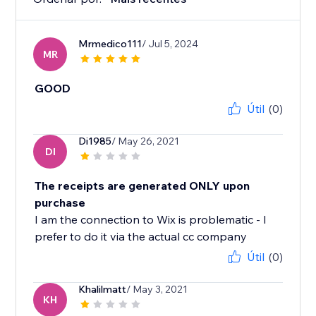
Mrmedico111
/ Jul 5, 2024
MR
GOOD
Útil
(0)
Di1985
/ May 26, 2021
DI
The receipts are generated ONLY upon
purchase
I am the connection to Wix is problematic - I
prefer to do it via the actual cc company
Útil
(0)
Khalilmatt
/ May 3, 2021
KH