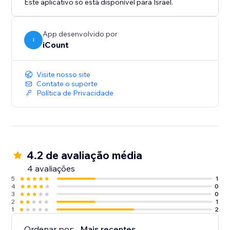
Este aplicativo só está disponível para Israel.
App desenvolvido por
I
iCount
Visite nosso site
Contate o suporte
Política de Privacidade
4.2 de avaliação média
4 avaliações
5
1
4
0
3
0
2
1
1
2
Ordenar por:
Mais recentes