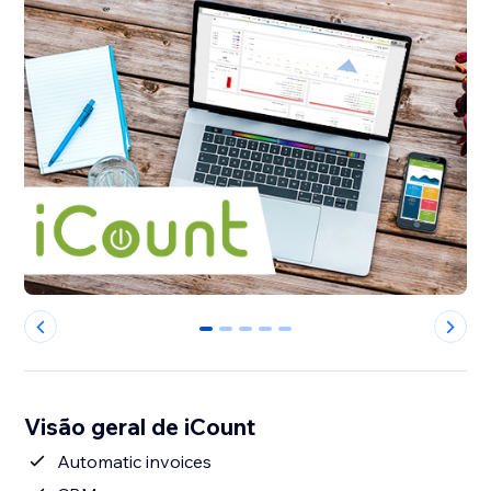
0
1
2
3
4
Visão geral de iCount
Automatic invoices