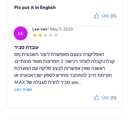
Pls put it in English
Útil
(0)
Lee-net
/ May 5, 2020
LE
עובדת סביר
האפליקציה בעצם מאפשרת ליצור חשבונית מס
קבלה\קבלה לאחר רכישה, 2 חסרונות מאוד מהותיים,
ראשנה שאין אפשרות לבצע סליקה עם המערכת
הקיימת חייב להתחבר מחדש לספק ישכראכארט או
MAX סביר להניח מגבלה של wix...
Ler mais
Útil
(0)