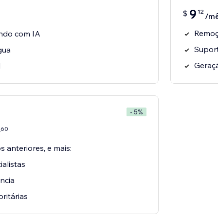
9
12
$
/m
Remoçã
ndo com IA
Suport
gua
Geraçã
l
- 5%
60
7
 anteriores, e mais:
alistas
ência
oritárias