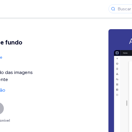
e fundo
de
do das imagens
ente
ção
onível