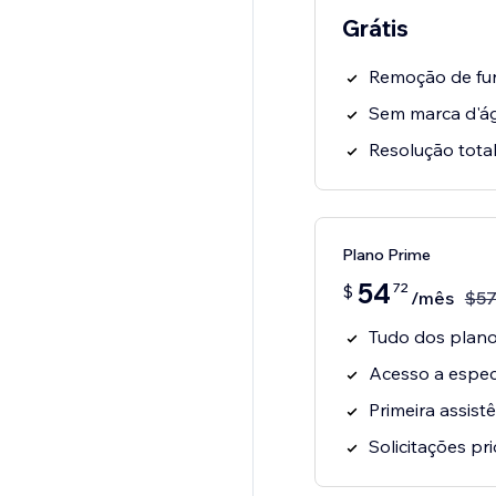
Grátis
Remoção de fu
Sem marca d'á
Resolução tota
Plano Prime
54
72
$
/mês
$
5
Tudo dos planos
Acesso a especi
Primeira assist
Solicitações pri