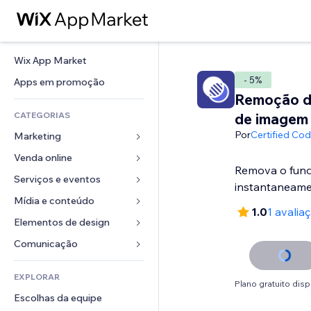
Wix App Market
- 5%
Apps em promoção
Remoção d
CATEGORIAS
de imagem
Por
Certified Co
Marketing
Venda online
Anúncios
Remova o fun
Mobile
Serviços e eventos
Apps para lojas
instantaneam
Análises
Frete e entrega
Mídia e conteúdo
Hotéis
1.0
1 avalia
Redes sociais
Botões de venda
Eventos
Elementos de design
Galeria
SEO
Cursos online
Restaurantes
Músicas
Mapas e navegação
Comunicação 
Engajamento
Impressão sob demanda
Imobiliária
Podcasts
Privacidade e segurança
Formulários
Listas do site
Contabilidade
EXPLORAR
Meus agendamentos
Fotografia
Relógio
Blog
Plano gratuito disp
Email
Cupons e fidelidade
Escolhas da equipe
Vídeo
Templates de página
Enquetes