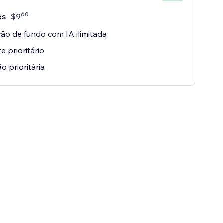
60
ês
$
9
o de fundo com IA ilimitada
e prioritário
o prioritária