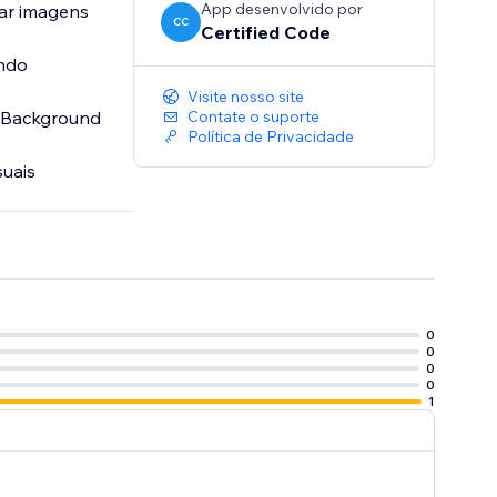
App desenvolvido por
iar imagens
CC
Certified Code
ando
Visite nosso site
e Background
Contate o suporte
Política de Privacidade
suais
0
0
0
0
1