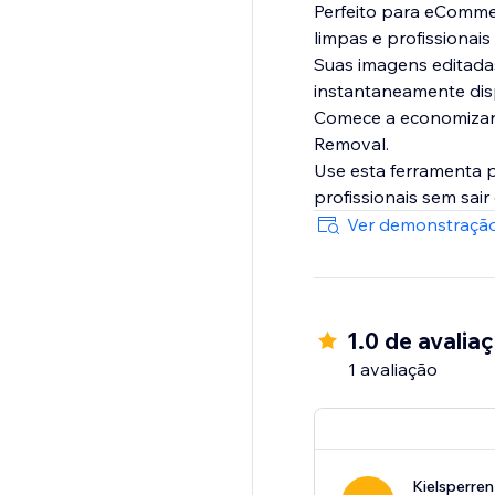
Perfeito para eCommer
limpas e profissionai
Suas imagens editada
instantaneamente disp
Comece a economizar 
Removal.
Use esta ferramenta p
profissionais sem sair
Ver demonstração
1.0 de avalia
1 avaliação
Kielsperre