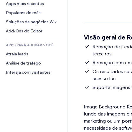
Conversão
Soluções de armazenamento
Apps mais recentes
PDF
Efeitos de imagem
Chat
Dropshipping
Compartilhamento de arquivos
Populares do mês
Botões e menus
Comentários
Preços e assinaturas
Notícias
Banners e selos
Soluções de negócios Wix
Telefone
Financiamento coletivo
Serviços de conteúdo
Calculadoras
Comunidade
Add-Ons do Editor
Alimentos e bebidas
Visão geral de 
Efeitos de texto
Busca
Avaliações e depoimentos
APPS PARA AJUDAR VOCÊ
Previsão do tempo
Remoção de fundo
CRM
terceiros
Atraia leads
Tabelas e gráficos
Remoção com um c
Análise de tráfego
Os resultados sal
Interaja com visitantes
acesso fácil
Suporta imagens 
Image Background Rem
fundo das imagens dir
marketing ou um portf
necessidade de softw