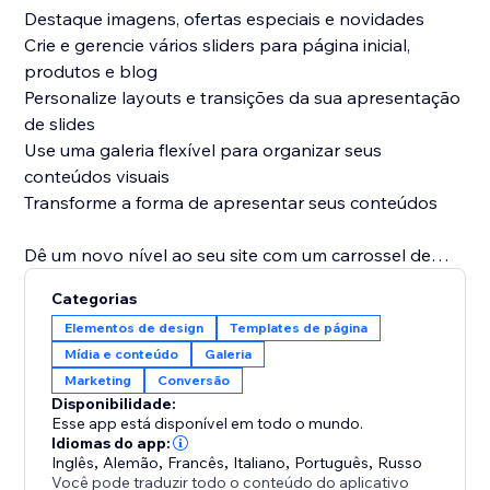
Destaque imagens, ofertas especiais e novidades
Crie e gerencie vários sliders para página inicial,
produtos e blog
Personalize layouts e transições da sua apresentação
de slides
Use uma galeria flexível para organizar seus
conteúdos visuais
Transforme a forma de apresentar seus conteúdos
Dê um novo nível ao seu site com um carrossel de
imagens profissional. Baixe o app agora e crie sliders,
Categorias
apresentações de slides e galerias que fazem a
Elementos de design
Templates de página
diferença.
Mídia e conteúdo
Galeria
Marketing
Conversão
Disponibilidade:
Esse app está disponível em todo o mundo.
Idiomas do app:
Inglês
,
Alemão
,
Francês
,
Italiano
,
Português
,
Russo
Você pode traduzir todo o conteúdo do aplicativo