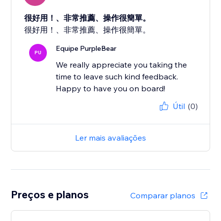
很好用！、非常推薦、操作很簡單。
很好用！、非常推薦、操作很簡單。
Equipe PurpleBear
PU
We really appreciate you taking the
time to leave such kind feedback.
Happy to have you on board!
Útil
(0)
Ler mais avaliações
Preços e planos
Comparar planos