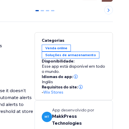
0
1
2
3
Categorias
s
Venda online
Soluções de armazenamento
Disponibilidade:
Esse app está disponível em todo
o mundo.
Idiomas do app:
Inglês
Requisitos do site:
e it doesn't
-
Wix Stores
 automate alerts
nd alerts to
App desenvolvido por
MakkPress
MT
Technologies