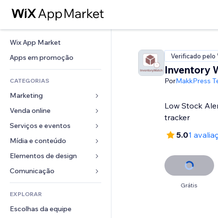
Wix App Market
Verificado pelo
Apps em promoção
Inventory 
Por
MakkPress T
CATEGORIAS
Marketing
Low Stock Aler
Venda online
Anúncios
tracker
Mobile
Serviços e eventos
Apps para lojas
5.0
1 avalia
Análises
Frete e entrega
Mídia e conteúdo
Hotéis
Redes sociais
Botões de venda
Eventos
Elementos de design
Galeria
SEO
Cursos online
Restaurantes
Músicas
Mapas e navegação
Comunicação 
Engajamento
Impressão sob demanda
Imobiliária
Podcasts
Privacidade e segurança
Formulários
Grátis
Listas do site
Contabilidade
EXPLORAR
Meus agendamentos
Fotografia
Relógio
Blog
Email
Cupons e fidelidade
Escolhas da equipe
Vídeo
Templates de página
Enquetes