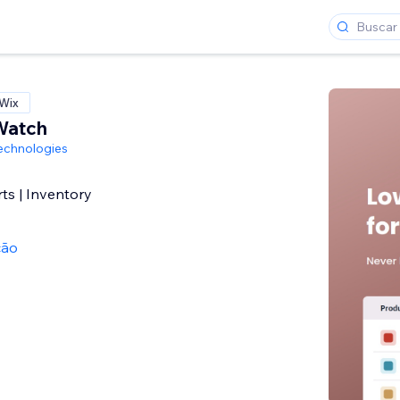
 Wix
Watch
echnologies
ts | Inventory
ção