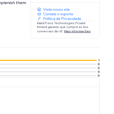
replenish them.
Visite nosso site
Contate o suporte
Política de Privacidade
MakkPress Technologies Private
limited garante que cumpre as leis
comerciais da UE.
Mais informações
1
0
0
0
0