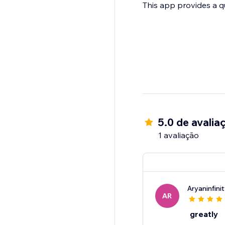
This app provides a q
5.0 de avalia
1 avaliação
Aryaninfini
AR
greatly