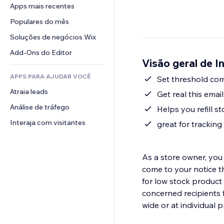
Conversão
Soluções de armazenamento
Apps mais recentes
PDF
Efeitos de imagem
Chat
Dropshipping
Compartilhamento de arquivos
Populares do mês
Botões e menus
Comentários
Preços e assinaturas
Notícias
Banners e selos
Soluções de negócios Wix
Telefone
Financiamento coletivo
Serviços de conteúdo
Calculadoras
Comunidade
Add-Ons do Editor
Alimentos e bebidas
Visão geral de 
Efeitos de texto
Busca
Avaliações e depoimentos
APPS PARA AJUDAR VOCÊ
Previsão do tempo
Set threshold comm
CRM
Atraia leads
Tabelas e gráficos
Get real this emai
Análise de tráfego
Helps you refill s
Interaja com visitantes
great for trackin
As a store owner, you
come to your notice th
for low stock product 
concerned recipients for low stock
wide or at individual p