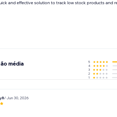
uick and effective solution to track low stock products and 
5
ção média
4
3
2
1
ty8
/ Jun 30, 2026