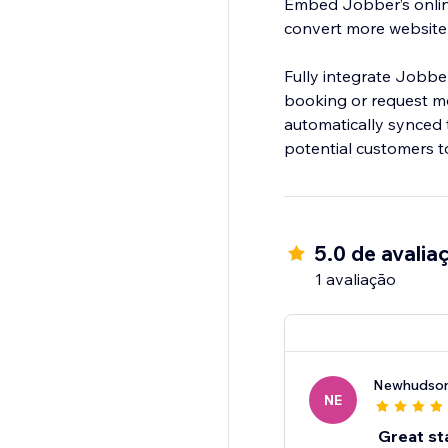
Embed Jobber’s online
convert more website v
Fully integrate Jobber
booking or request mod
automatically synced t
potential customers t
5.0 de avalia
1 avaliação
Newhudson
NE
Great st