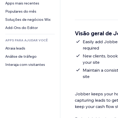
Conversão
Soluções de armazenamento
Apps mais recentes
PDF
Efeitos de imagem
Chat
Dropshipping
Compartilhamento de arquivos
Populares do mês
Botões e menus
Comentários
Preços e assinaturas
Notícias
Banners e selos
Soluções de negócios Wix
Telefone
Financiamento coletivo
Serviços de conteúdo
Calculadoras
Comunidade
Add-Ons do Editor
Alimentos e bebidas
Visão geral de 
Efeitos de texto
Busca
Avaliações e depoimentos
APPS PARA AJUDAR VOCÊ
Previsão do tempo
Easily add Jobber
CRM
required
Atraia leads
Tabelas e gráficos
New clients, book
Análise de tráfego
your site
Interaja com visitantes
Maintain a consi
site
Jobber keeps your ho
capturing leads to get
keep your cash flow st