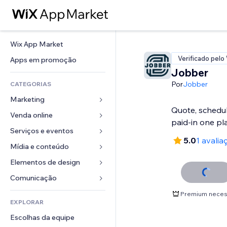
Wix App Market
Verificado pelo
Apps em promoção
Jobber
Por
Jobber
CATEGORIAS
Marketing
Quote, schedul
Venda online
Anúncios
paid-in one pl
Mobile
Serviços e eventos
Apps para lojas
5.0
1 avalia
Análises
Frete e entrega
Mídia e conteúdo
Hotéis
Redes sociais
Botões de venda
Eventos
Elementos de design
Galeria
SEO
Cursos online
Restaurantes
Músicas
Mapas e navegação
Comunicação 
Engajamento
Impressão sob demanda
Imobiliária
Podcasts
Privacidade e segurança
Formulários
Premium neces
Listas do site
Contabilidade
EXPLORAR
Meus agendamentos
Fotografia
Relógio
Blog
Email
Cupons e fidelidade
Escolhas da equipe
Vídeo
Templates de página
Enquetes