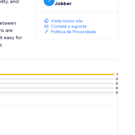
lity, and
J
Jobber
Visite nosso site
 between
Contate o suporte
ns are
Política de Privacidade
t easy for
e.
1
0
0
0
0