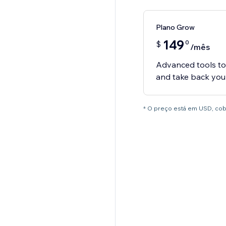
Plano Grow
149
0
$
/mês
Advanced tools to 
and take back you
* O preço está em USD, co