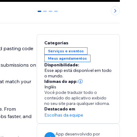
0
1
2
3
Categorias
d pasting code
Serviços e eventos
Meus agendamentos
m submissions on
Disponibilidade:
Esse app está disponível em todo
o mundo.
at match your
Idiomas do app:
Inglês
Você pode traduzir todo o
conteúdo do aplicativo exibido
no seu site para qualquer idioma.
e. From
Destacado em
Escolhas da equipe
obs faster, and
App desenvolvido por