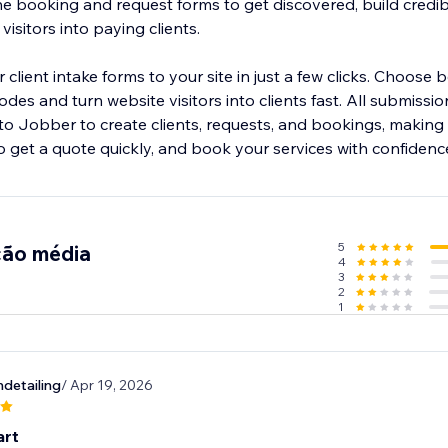
 booking and request forms to get discovered, build credibi
isitors into paying clients.
 client intake forms to your site in just a few clicks. Choose
es and turn website visitors into clients fast. All submissio
o Jobber to create clients, requests, and bookings, making i
o get a quote quickly, and book your services with confidenc
5
ção média
4
3
2
1
detailing
/ Apr 19, 2026
art