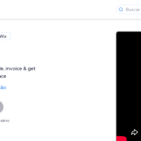
 Wix
e, invoice & get
ace
ção
sário