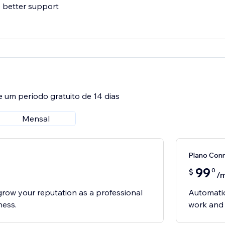
 better support
e um período gratuito de 14 dias
Mensal
Plano Con
99
0
$
/
 grow your reputation as a professional
Automatio
ness.