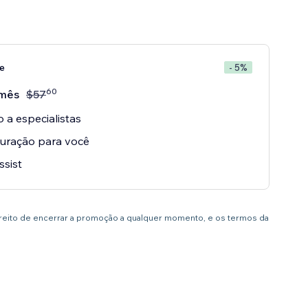
e
- 5%
60
mês
$
57
 a especialistas
uração para você
ssist
ireito de encerrar a promoção a qualquer momento, e os termos da