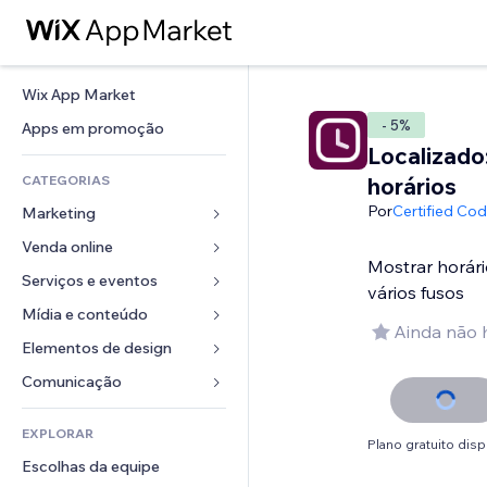
Wix App Market
- 5%
Apps em promoção
Localizado
CATEGORIAS
horários
Por
Certified Co
Marketing
Venda online
Anúncios
Mostrar horár
Mobile
Serviços e eventos
Apps para lojas
vários fusos
Análises
Frete e entrega
Mídia e conteúdo
Hotéis
Ainda não 
Redes sociais
Botões de venda
Eventos
Elementos de design
Galeria
SEO
Cursos online
Restaurantes
Músicas
Mapas e navegação
Comunicação 
Engajamento
Impressão sob demanda
Imobiliária
Podcasts
Privacidade e segurança
Formulários
Listas do site
Contabilidade
EXPLORAR
Meus agendamentos
Fotografia
Relógio
Blog
Plano gratuito disp
Email
Cupons e fidelidade
Escolhas da equipe
Vídeo
Templates de página
Enquetes