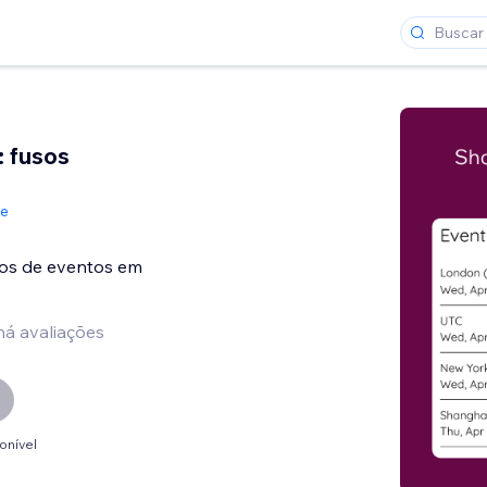
: fusos
de
ios de eventos em
há avaliações
onível