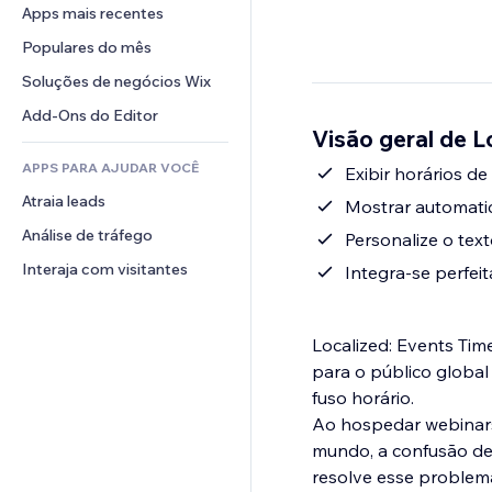
Conversão
Soluções de armazenamento
Apps mais recentes
PDF
Efeitos de imagem
Chat
Dropshipping
Compartilhamento de arquivos
Populares do mês
Botões e menus
Comentários
Preços e assinaturas
Notícias
Banners e selos
Soluções de negócios Wix
Telefone
Financiamento coletivo
Serviços de conteúdo
Calculadoras
Comunidade
Add-Ons do Editor
Alimentos e bebidas
Visão geral de L
Efeitos de texto
Busca
Avaliações e depoimentos
APPS PARA AJUDAR VOCÊ
Previsão do tempo
Exibir horários d
CRM
Atraia leads
Tabelas e gráficos
Mostrar automatic
Análise de tráfego
Personalize o tex
Interaja com visitantes
Integra-se perfei
Localized: Events Tim
para o público globa
fuso horário.
Ao hospedar webinars,
mundo, a confusão de 
resolve esse problema