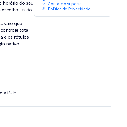
o horário do seu
Contate o suporte
Política de Privacidade
 escolha - tudo
horário que
controle total
a e os rótulos
in nativo
valiá-lo.