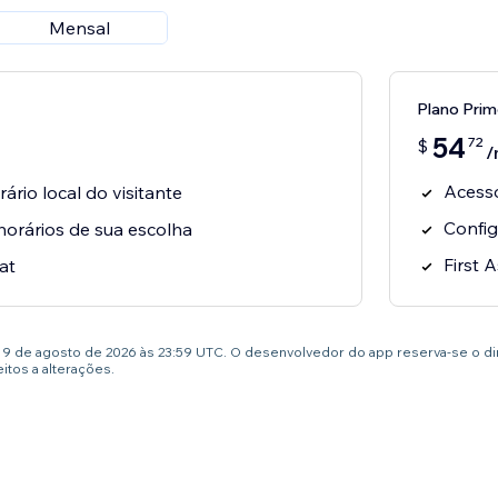
Mensal
Plano Prim
54
72
$
/
Acesso
rário local do visitante
Config
 horários de sua escolha
First A
at
té 9 de agosto de 2026 às 23:59 UTC. O desenvolvedor do app reserva-se o d
tos a alterações.