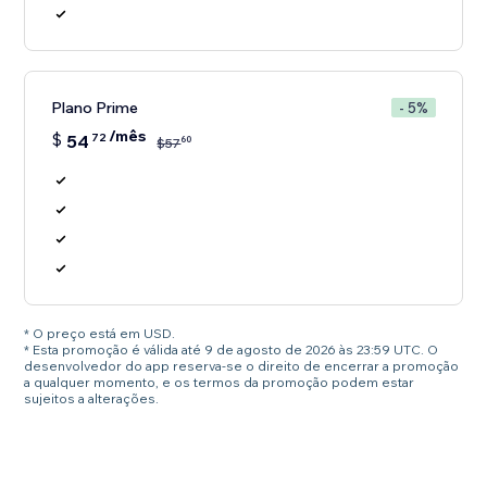
Plano Prime
- 5%
/mês
$
54
72
60
$
57
* O preço está em USD.
* Esta promoção é válida até 9 de agosto de 2026 às 23:59 UTC. O
desenvolvedor do app reserva-se o direito de encerrar a promoção
a qualquer momento, e os termos da promoção podem estar
sujeitos a alterações.