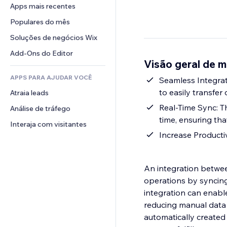
Conversão
Soluções de armazenamento
Apps mais recentes
PDF
Efeitos de imagem
Chat
Dropshipping
Compartilhamento de arquivos
Populares do mês
Botões e menus
Comentários
Preços e assinaturas
Notícias
Banners e selos
Soluções de negócios Wix
Telefone
Financiamento coletivo
Serviços de conteúdo
Calculadoras
Comunidade
Add-Ons do Editor
Alimentos e bebidas
Visão geral de
Efeitos de texto
Busca
Avaliações e depoimentos
APPS PARA AJUDAR VOCÊ
Previsão do tempo
Seamless Integrat
CRM
to easily transfer
Atraia leads
Tabelas e gráficos
Real-Time Sync: T
Análise de tráfego
time, ensuring th
Interaja com visitantes
Increase Producti
An integration betwee
operations by syncin
integration can enable
reducing manual data 
automatically created