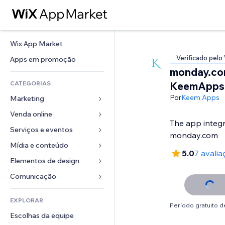
Wix App Market
Verificado pelo
Apps em promoção
monday.co
CATEGORIAS
KeemApps
Por
Keem Apps
Marketing
Venda online
Anúncios
The app integr
Mobile
Serviços e eventos
Apps para lojas
monday.com
Análises
Frete e entrega
Mídia e conteúdo
Hotéis
5.0
7 avalia
Redes sociais
Botões de venda
Eventos
Elementos de design
Galeria
SEO
Cursos online
Restaurantes
Músicas
Mapas e navegação
Comunicação 
Engajamento
Impressão sob demanda
Imobiliária
Podcasts
Privacidade e segurança
Formulários
Listas do site
Contabilidade
EXPLORAR
Meus agendamentos
Fotografia
Relógio
Blog
Período gratuito de
Email
Cupons e fidelidade
Escolhas da equipe
Vídeo
Templates de página
Enquetes