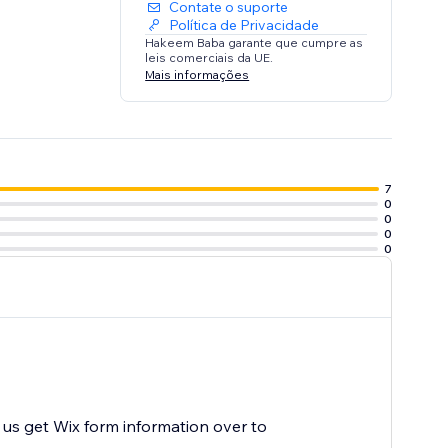
Contate o suporte
Política de Privacidade
Hakeem Baba garante que cumpre as
leis comerciais da UE.
Mais informações
7
0
0
0
0
 us get Wix form information over to