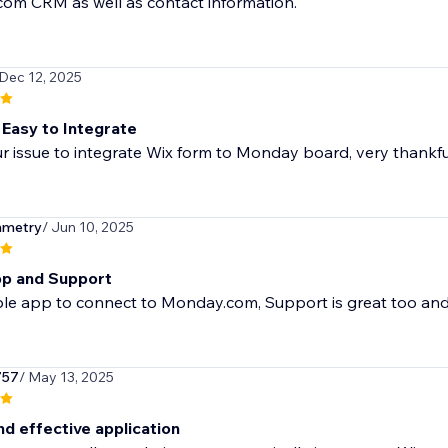
om CRM as well as contact information.
 Dec 12, 2025
 Easy to Integrate
r issue to integrate Wix form to Monday board, very thankful 
mmetry
/ Jun 10, 2025
p and Support
le app to connect to Monday.com, Support is great too and 
757
/ May 13, 2025
nd effective application