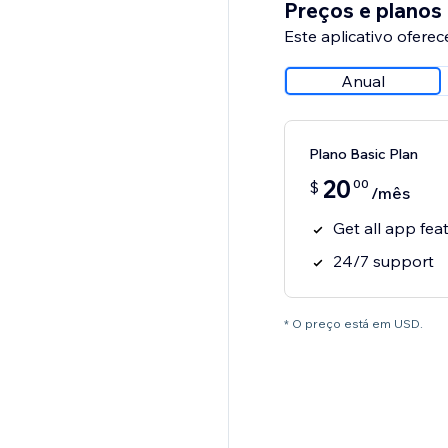
Preços e planos
Este aplicativo oferec
Anual
Plano Basic Plan
20
00
$
/mês
Get all app fea
24/7 support
* O preço está em USD.