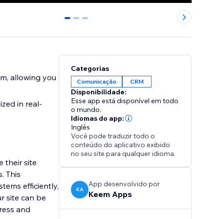
0
1
2
Categorias
m, allowing you
Comunicação
CRM
Disponibilidade:
Esse app está disponível em todo
zed in real-
o mundo.
Idiomas do app:
Inglês
Você pode traduzir todo o
conteúdo do aplicativo exibido
no seu site para qualquer idioma.
their site
. This
App desenvolvido por
tems efficiently,
KA
Keem Apps
r site can be
gress and