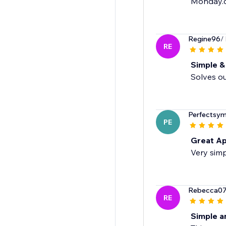
Monday.c
Regine96
/
RE
Simple &
Solves ou
Perfectsy
PE
Great Ap
Very simp
Rebecca0
RE
Simple a