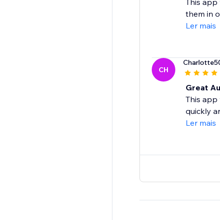
This app 
them in o
Ler mais
Charlotte
CH
Great Au
This app 
quickly an
Ler mais