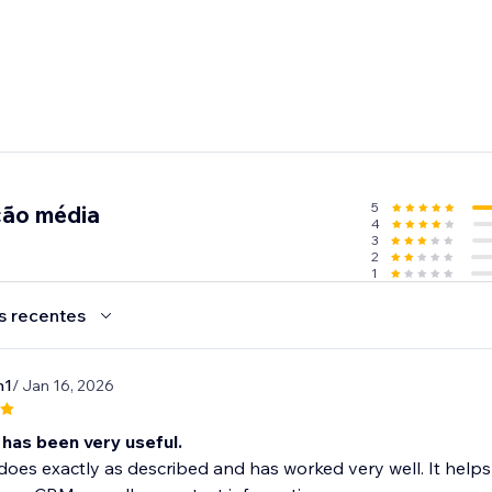
5
ção média
4
3
2
1
s recentes
n1
/ Jan 16, 2026
 has been very useful.
oes exactly as described and has worked very well. It helps