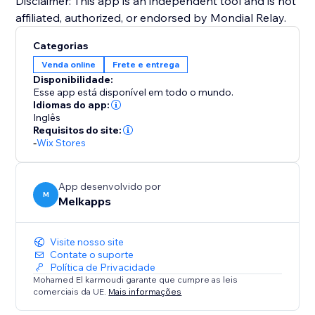
Disclaimer: This app is an independent tool and is not
affiliated, authorized, or endorsed by Mondial Relay.
Categorias
Venda online
Frete e entrega
Disponibilidade:
Esse app está disponível em todo o mundo.
Idiomas do app:
Inglês
Requisitos do site:
-
Wix Stores
App desenvolvido por
M
Melkapps
Visite nosso site
Contate o suporte
Política de Privacidade
Mohamed El karmoudi garante que cumpre as leis
comerciais da UE.
Mais informações