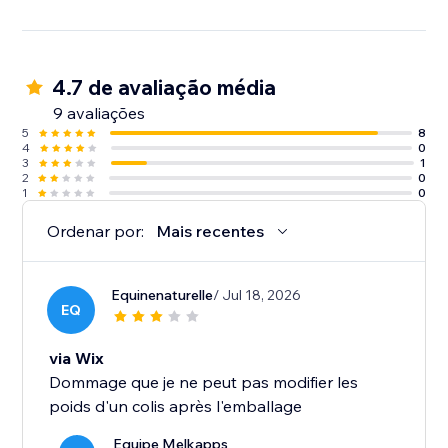
4.7 de avaliação média
9 avaliações
5
8
4
0
3
1
2
0
1
0
Ordenar por:
Mais recentes
Equinenaturelle
/ Jul 18, 2026
EQ
via Wix
Dommage que je ne peut pas modifier les
poids d'un colis après l'emballage
Equipe Melkapps