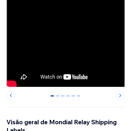
0
1
2
3
4
5
Visão geral de Mondial Relay Shipping
Labels