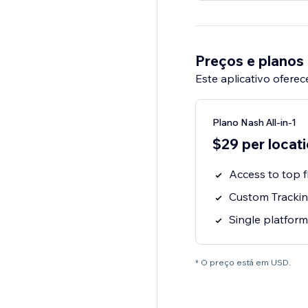
Preços e planos
Este aplicativo oferec
Plano Nash All-in-1
$29 per locat
Access to top f
Custom Tracking
Single platform
* O preço está em USD.