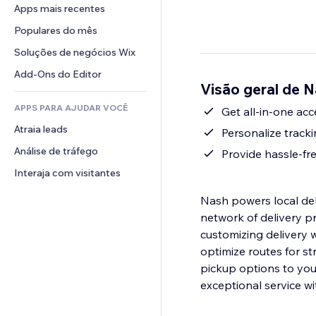
Conversão
Soluções de armazenamento
Apps mais recentes
PDF
Efeitos de imagem
Chat
Dropshipping
Compartilhamento de arquivos
Populares do mês
Botões e menus
Comentários
Preços e assinaturas
Notícias
Banners e selos
Soluções de negócios Wix
Telefone
Financiamento coletivo
Serviços de conteúdo
Calculadoras
Comunidade
Add-Ons do Editor
Alimentos e bebidas
Visão geral de Na
Efeitos de texto
Busca
Avaliações e depoimentos
APPS PARA AJUDAR VOCÊ
Previsão do tempo
Get all-in-one acc
CRM
Atraia leads
Tabelas e gráficos
Personalize tracki
Análise de tráfego
Provide hassle-fr
Interaja com visitantes
Nash powers local del
network of delivery p
customizing delivery
optimize routes for s
pickup options to your
exceptional service w