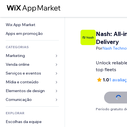
Wix App Market
Nash: All-i
Apps em promoção
Delivery
CATEGORIAS
Por
Nash Technol
Marketing
Unlock reliable
Venda online
Anúncios
top fleets
Mobile
Serviços e eventos
Apps para lojas
1.0
1 avalia
Análises
Frete e entrega
Mídia e conteúdo
Hotéis
Redes sociais
Botões de venda
Eventos
Elementos de design
Galeria
SEO
Cursos online
Restaurantes
Músicas
Mapas e navegação
Comunicação 
Engajamento
Impressão sob demanda
Imobiliária
Podcasts
Privacidade e segurança
Formulários
Período gratuito de
Listas do site
Contabilidade
EXPLORAR
Meus agendamentos
Fotografia
Relógio
Blog
Email
Cupons e fidelidade
Escolhas da equipe
Vídeo
Templates de página
Enquetes