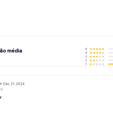
5
ção média
4
3
2
1
9
/ Dec 21, 2024
y