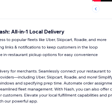
sh: All-in-1 Local Delivery
ess to popular fleets like Uber, Skipcart, Roadie, and more
ng links & notifications to keep customers in the loop
ee in-restaurant pickup options for easy convenience
ivery for merchants. Seamlessly connect your restaurant to 
roviders—including Uber, Skipcart, Roadie, and more! Simpli
 windows and specifying prep time. Automate order assignm
treamlined fleet management. With Nash, you can also offer 
 customers. Elevate your local fulfillment capabilities and p
ith our powerful app.