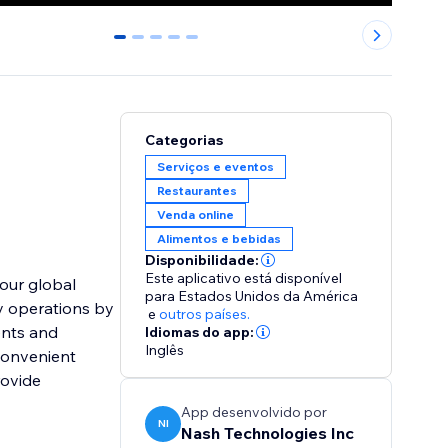
0
1
2
3
4
Categorias
Serviços e eventos
Restaurantes
Venda online
Alimentos e bebidas
Disponibilidade:
Este aplicativo está disponível
our global
para Estados Unidos da América
fy operations by
e
outros países.
ents and
Idiomas do app:
Inglês
convenient
rovide
App desenvolvido por
NI
Nash Technologies Inc