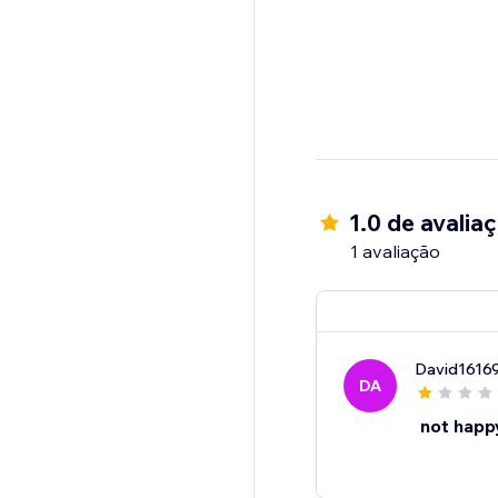
1.0 de avalia
1 avaliação
David1616
DA
not happ