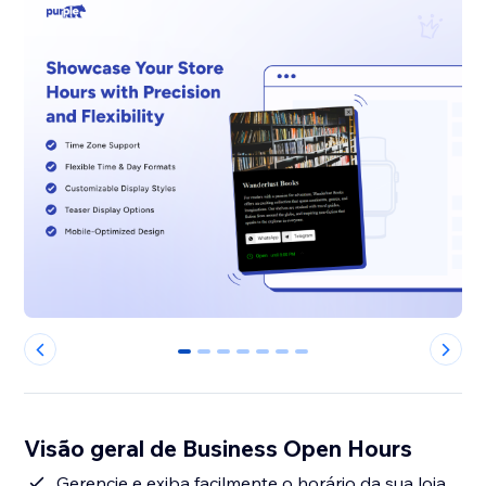
0
1
2
3
4
5
6
Visão geral de Business Open Hours
Gerencie e exiba facilmente o horário da sua loja