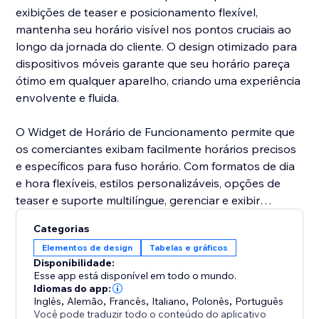
exibições de teaser e posicionamento flexível,
mantenha seu horário visível nos pontos cruciais ao
longo da jornada do cliente. O design otimizado para
dispositivos móveis garante que seu horário pareça
ótimo em qualquer aparelho, criando uma experiência
envolvente e fluida.
O Widget de Horário de Funcionamento permite que
os comerciantes exibam facilmente horários precisos
e específicos para fuso horário. Com formatos de dia
e hora flexíveis, estilos personalizáveis, opções de
teaser e suporte multilíngue, gerenciar e exibir
horários se torna simples, aprimorando a experiência
Categorias
de compra em todos os dispositivos.
Elementos de design
Tabelas e gráficos
Disponibilidade:
Esse app está disponível em todo o mundo.
Idiomas do app:
Inglês
,
Alemão
,
Francês
,
Italiano
,
Polonês
,
Português
Você pode traduzir todo o conteúdo do aplicativo