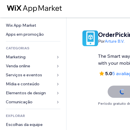
Wix App Market
OrderPick
Apps em promoção
Por
Arture B.V.
CATEGORIAS
The Smart way
Marketing
with your mobi
Venda online
Anúncios
5.0
5 avalia
Mobile
Serviços e eventos
Apps para lojas
Análises
Frete e entrega
Mídia e conteúdo
Hotéis
Redes sociais
Botões de venda
Eventos
Elementos de design
Galeria
SEO
Cursos online
Restaurantes
Músicas
Mapas e navegação
Comunicação 
Período gratuito de
Engajamento
Impressão sob demanda
Imobiliária
Podcasts
Privacidade e segurança
Formulários
Listas do site
Contabilidade
EXPLORAR
Meus agendamentos
Fotografia
Relógio
Blog
Email
Cupons e fidelidade
Escolhas da equipe
Vídeo
Templates de página
Enquetes