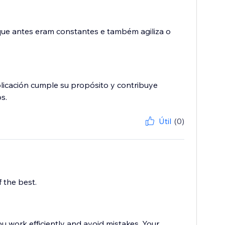
 que antes eram constantes e também agiliza o
plicación cumple su propósito y contribuye
s.
Útil
(0)
 the best.
u work efficiently and avoid mistakes. Your