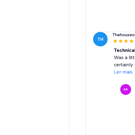
Thehouseo
TH
Technica
Was a litt
certainly
Ler mais
AR