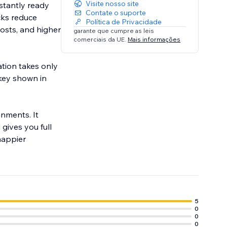
Visite nosso site
stantly ready
Contate o suporte
cks reduce
Política de Privacidade
costs, and higher
garante que cumpre as leis
comerciais da UE.
Mais informações
ation takes only
key shown in
nments. It
gives you full
 happier
5
0
0
0