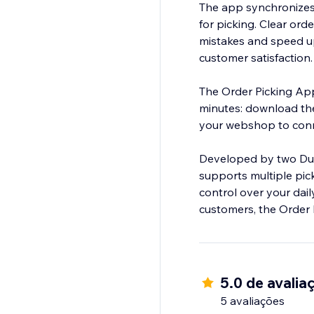
The app synchronizes 
for picking. Clear ord
mistakes and speed up 
customer satisfaction.
The Order Picking App
minutes: download th
your webshop to conn
Developed by two Dutc
supports multiple pick
control over your dail
customers, the Order
5.0 de avalia
5 avaliações