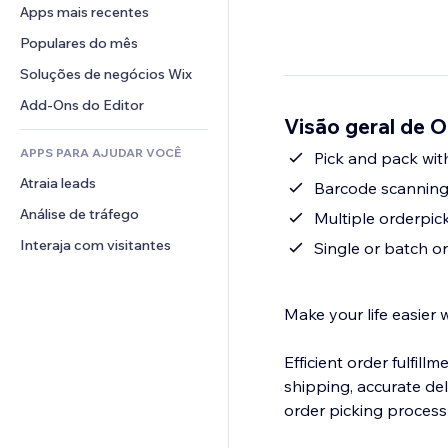
Conversão
Soluções de armazenamento
Apps mais recentes
PDF
Efeitos de imagem
Chat
Dropshipping
Compartilhamento de arquivos
Populares do mês
Botões e menus
Comentários
Preços e assinaturas
Notícias
Banners e selos
Soluções de negócios Wix
Telefone
Financiamento coletivo
Serviços de conteúdo
Calculadoras
Comunidade
Add-Ons do Editor
Alimentos e bebidas
Visão geral de 
Efeitos de texto
Busca
Avaliações e depoimentos
APPS PARA AJUDAR VOCÊ
Previsão do tempo
Pick and pack with
CRM
Atraia leads
Tabelas e gráficos
Barcode scanning
Análise de tráfego
Multiple orderpicke
Interaja com visitantes
Single or batch o
Make your life easier 
Efficient order fulfill
shipping, accurate de
order picking process 