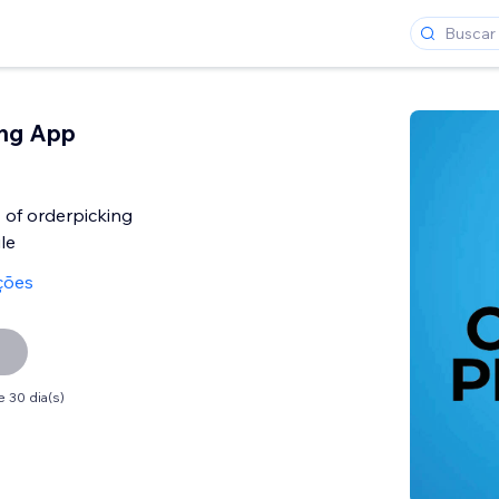
ing App
 of orderpicking
le
ções
 30 dia(s)