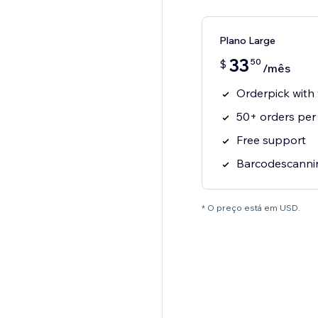
Plano Large
33
50
$
/mês
Orderpick with
50+ orders per
Free support
Barcodescannin
* O preço está em USD.