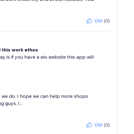
Útil
(0)
d this work ethos
say is if you have a wix website this app will
t we do. I hope we can help more shops
 guys, I...
Útil
(0)