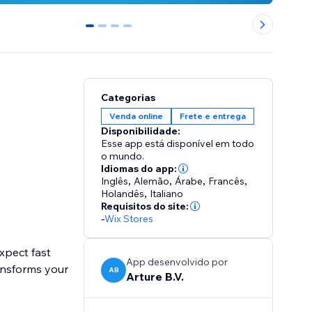
0
1
2
3
Categorias
Venda online
Frete e entrega
Disponibilidade:
Esse app está disponível em todo
o mundo.
Idiomas do app:
Inglês
,
Alemão
,
Árabe
,
Francês
,
Holandês
,
Italiano
Requisitos do site:
-
Wix Stores
expect fast
App desenvolvido por
ansforms your
AB
Arture B.V.