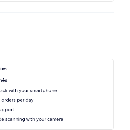
ium
mês
ick with your smartphone
0 orders per day
upport
e scanning with your camera