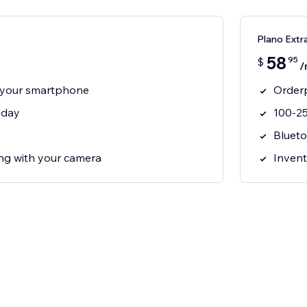
Plano Extr
58
95
$
/
 your smartphone
Orderp
 day
100-25
Blueto
g with your camera
Invent