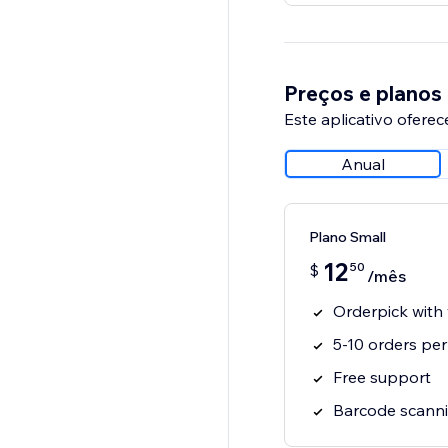
Preços e planos
Este aplicativo oferec
Anual
Plano Small
12
50
$
/mês
Orderpick with
5-10 orders pe
Free support
Barcode scanni