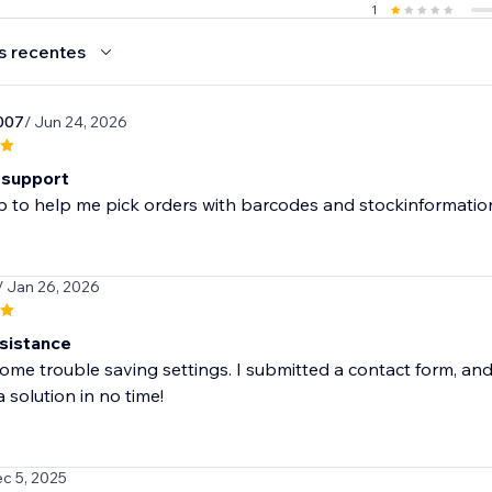
1
s recentes
007
/ Jun 24, 2026
 support
 to help me pick orders with barcodes and stockinformation.
/ Jan 26, 2026
sistance
me trouble saving settings. I submitted a contact form, and
 solution in no time!
ec 5, 2025