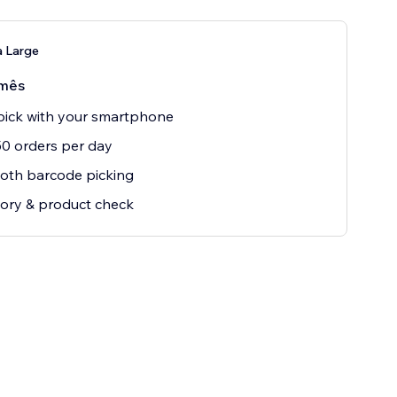
a Large
mês
ick with your smartphone
0 orders per day
oth barcode picking
ory & product check