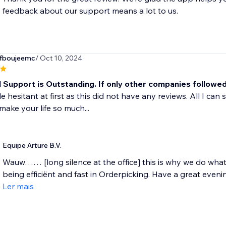
feedback about our support means a lot to us.
fboujeemc
/ Oct 10, 2024
l Support is Outstanding. If only other companies followe
le hesitant at first as this did not have any reviews. All I can 
 make your life so much...
Equipe Arture B.V.
Wauw…… [long silence at the office] this is why we do wha
being efficiënt and fast in Orderpicking. Have a great evening
Ler mais