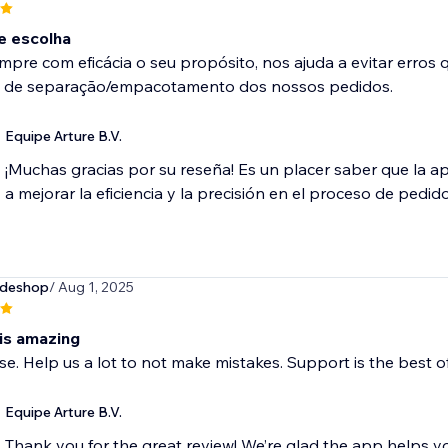
e escolha
pre com eficácia o seu propósito, nos ajuda a evitar erros
 de separação/empacotamento dos nossos pedidos.
Equipe Arture B.V.
¡Muchas gracias por su reseña! Es un placer saber que la a
a mejorar la eficiencia y la precisión en el proceso de pedido
deshop
/ Aug 1, 2025
 is amazing
se. Help us a lot to not make mistakes. Support is the best of
Equipe Arture B.V.
Thank you for the great review! We’re glad the app helps yo