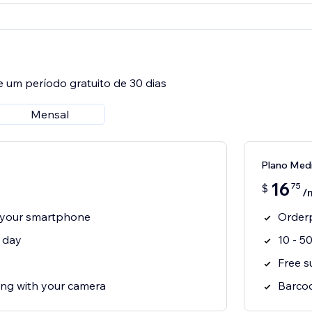
e um período gratuito de 30 dias
Mensal
Plano Med
16
75
$
/
 your smartphone
Orderp
r day
10 - 5
Free s
ng with your camera
Barcod