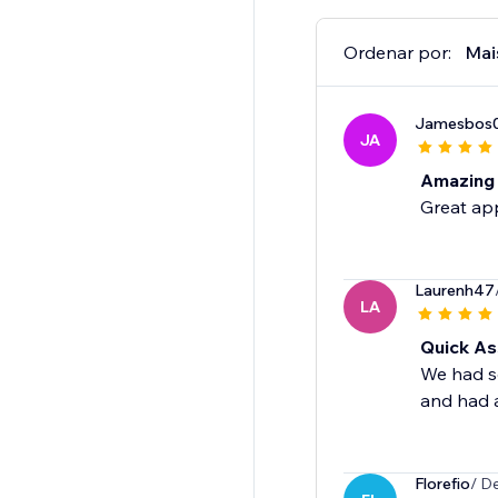
Ordenar por:
Mai
Jamesbos
JA
Amazing
Great app
Laurenh47
LA
Quick As
We had so
and had a
Florefio
/ D