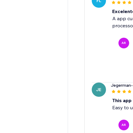
FL
Excelent
A app cum
processo
AR
Jegerman-
JE
This app
Easy to u
AR