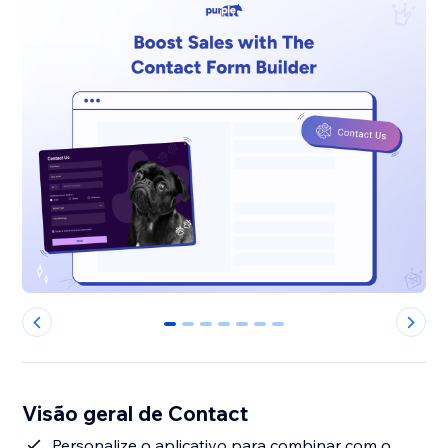
0
1
2
3
4
5
6
Visão geral de Contact
Personalize o aplicativo para combinar com o