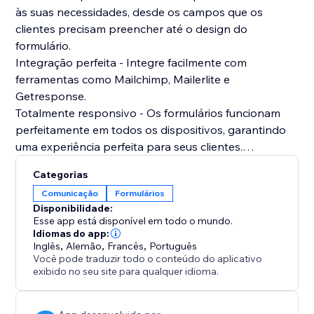
às suas necessidades, desde os campos que os
clientes precisam preencher até o design do
formulário.
Integração perfeita - Integre facilmente com
ferramentas como Mailchimp, Mailerlite e
Getresponse.
Totalmente responsivo - Os formulários funcionam
perfeitamente em todos os dispositivos, garantindo
uma experiência perfeita para seus clientes.
Categorias
Exiba formulários personalizados em várias páginas,
Comunicação
Formulários
incluindo páginas de produtos, páginas de coleções,
Disponibilidade:
páginas de carrinho e muito mais, otimizando seu
Esse app está disponível em todo o mundo.
fluxo de trabalho e melhorando o engajamento do
Idiomas do app:
Inglês
,
Alemão
,
Francês
,
Português
cliente. Crie formulários facilmente, capture dados
Você pode traduzir todo o conteúdo do aplicativo
essenciais e forneça suporte ao cliente de primeira
exibido no seu site para qualquer idioma.
qualidade.