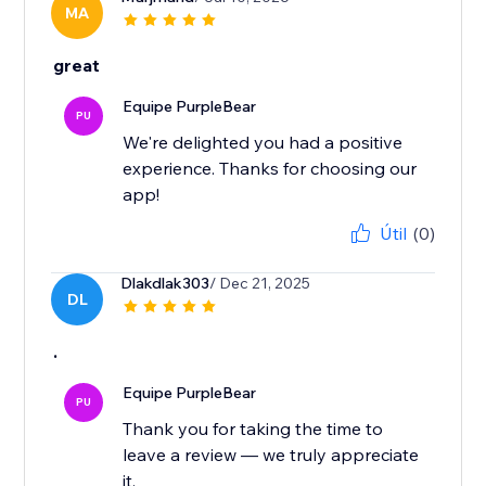
MA
great
Equipe PurpleBear
PU
We're delighted you had a positive
experience. Thanks for choosing our
app!
Útil
(0)
Dlakdlak303
/ Dec 21, 2025
DL
.
Equipe PurpleBear
PU
Thank you for taking the time to
leave a review — we truly appreciate
it.