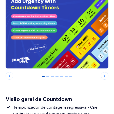
0
1
2
3
4
5
6
Visão geral de Countdown
Temporizador de contagem regressiva - Crie
urgência com contagem regressiva para