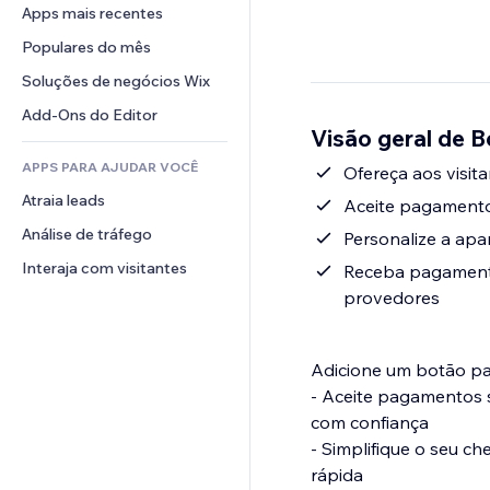
Conversão
Soluções de armazenamento
Apps mais recentes
PDF
Efeitos de imagem
Chat
Dropshipping
Compartilhamento de arquivos
Populares do mês
Botões e menus
Comentários
Preços e assinaturas
Notícias
Banners e selos
Soluções de negócios Wix
Telefone
Financiamento coletivo
Serviços de conteúdo
Calculadoras
Comunidade
Add-Ons do Editor
Alimentos e bebidas
Visão geral de 
Efeitos de texto
Busca
Avaliações e depoimentos
APPS PARA AJUDAR VOCÊ
Previsão do tempo
Ofereça aos visit
CRM
Atraia leads
Tabelas e gráficos
Aceite pagamento
Análise de tráfego
Personalize a apa
Interaja com visitantes
Receba pagamentos
provedores
Adicione um botão par
- Aceite pagamentos 
com confiança
- Simplifique o seu c
rápida