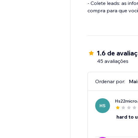
- Colete leads: as inf
compra para que voc
1.6 de avalia
45 avaliações
Ordenar por:
Mai
Hs22micro
HS
hard to 