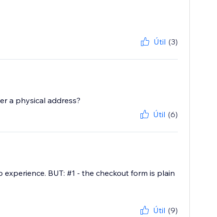
Útil
(3)
ter a physical address?
Útil
(6)
up experience. BUT: #1 - the checkout form is plain
Útil
(9)