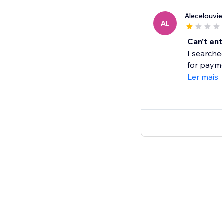
Alecelouvie
AL
Can't en
I searche
for payme
Ler mais