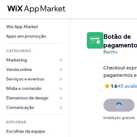
Wix App Market
Botão de
Apps em promoção
pagament
CATEGORIAS
Por
Wix
Marketing
Checkout expr
Venda online
Anúncios
pagamentos e
Mobile
Serviços e eventos
Apps para lojas
1.6
45 avali
Análises
Frete e entrega
Mídia e conteúdo
Hotéis
Redes sociais
Botões de venda
Eventos
Elementos de design
Galeria
SEO
Cursos online
Restaurantes
Músicas
Mapas e navegação
Comunicação 
Engajamento
Impressão sob demanda
Imobiliária
Podcasts
Privacidade e segurança
Formulários
Instalação gratuita
Listas do site
Contabilidade
EXPLORAR
Meus agendamentos
Fotografia
Relógio
Blog
Email
Cupons e fidelidade
Escolhas da equipe
Vídeo
Templates de página
Enquetes