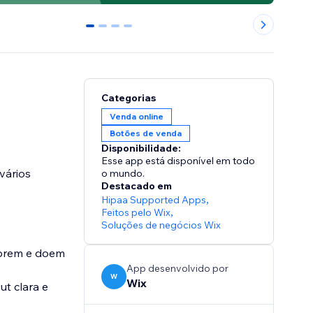
0
1
2
3
Categorias
Venda online
Botões de venda
Disponibilidade:
Esse app está disponível em todo
vários
o mundo.
Destacado em
Hipaa Supported Apps
,
Feitos pelo Wix
,
Soluções de negócios Wix
mprem e doem
App desenvolvido por
W
Wix
ut clara e