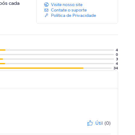
após cada
Visite nosso site
Contate o suporte
Política de Privacidade
4
0
3
4
34
Útil
(0)