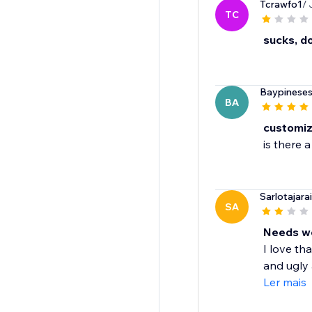
Tcrawfo1
/ 
TC
sucks, d
Baypineses
BA
customiz
is there 
Sarlotajara
SA
Needs w
I love th
and ugly 
Ler mais