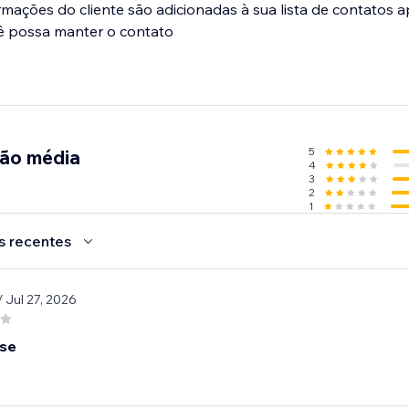
ormações do cliente são adicionadas à sua lista de contatos 
ê possa manter o contato
5
ção média
4
3
2
1
s recentes
/ Jul 27, 2026
use