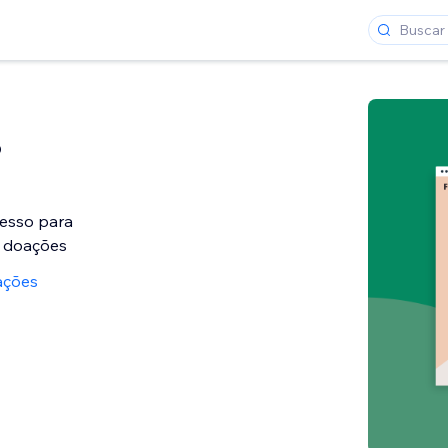
o
esso para
 doações
ações