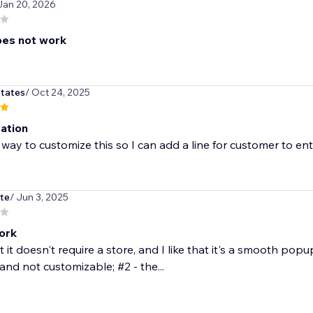
Jan 20, 2026
oes not work
tates
/ Oct 24, 2025
ation
a way to customize this so I can add a line for customer to en
ite
/ Jun 3, 2025
ork
at it doesn't require a store, and I like that it's a smooth pop
and not customizable; #2 - the...