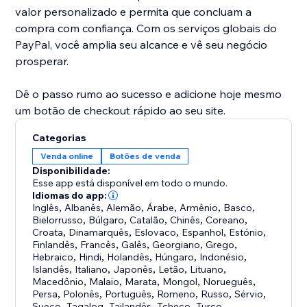
valor personalizado e permita que concluam a
compra com confiança. Com os serviços globais do
PayPal, você amplia seu alcance e vê seu negócio
prosperar.
Dê o passo rumo ao sucesso e adicione hoje mesmo
um botão de checkout rápido ao seu site.
Categorias
Venda online
Botões de venda
Disponibilidade:
Esse app está disponível em todo o mundo.
Idiomas do app:
Inglês
,
Albanês
,
Alemão
,
Árabe
,
Armênio
,
Basco
,
Bielorrusso
,
Búlgaro
,
Catalão
,
Chinês
,
Coreano
,
Croata
,
Dinamarquês
,
Eslovaco
,
Espanhol
,
Estónio
,
Finlandês
,
Francês
,
Galês
,
Georgiano
,
Grego
,
Hebraico
,
Hindi
,
Holandês
,
Húngaro
,
Indonésio
,
Islandês
,
Italiano
,
Japonês
,
Letão
,
Lituano
,
Macedônio
,
Malaio
,
Marata
,
Mongol
,
Norueguês
,
Persa
,
Polonês
,
Português
,
Romeno
,
Russo
,
Sérvio
,
Sueco
,
Tagalog
,
Tailandês
,
Tcheco
,
Turco
,