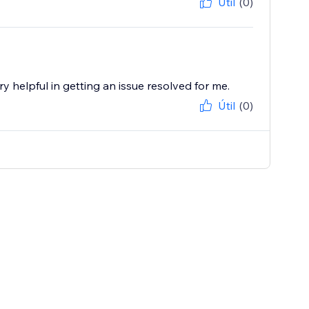
Útil
(0)
y helpful in getting an issue resolved for me.
Útil
(0)