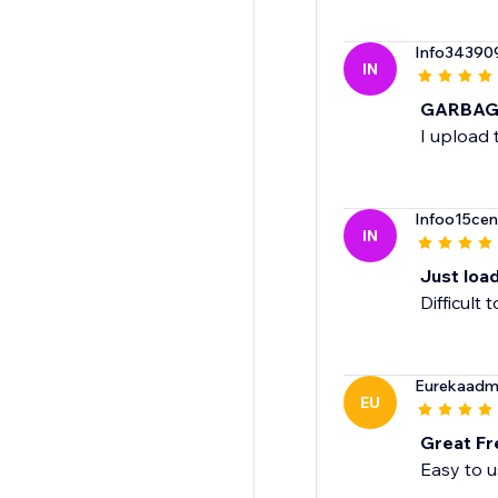
Info34390
IN
GARBAG
I upload 
Infoo15cen
IN
Just loa
Difficult 
Eurekaadmi
EU
Great Fr
Easy to u