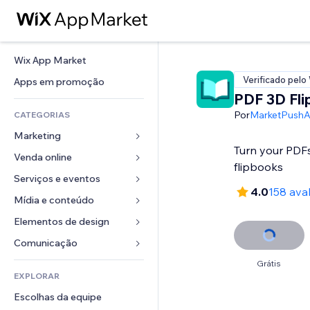
Wix App Market
Verificado pelo
Apps em promoção
PDF 3D Fl
Por
MarketPush
CATEGORIAS
Marketing
Turn your PDFs
Venda online
Anúncios
flipbooks
Mobile
Serviços e eventos
Apps para lojas
4.0
158 ava
Análises
Frete e entrega
Mídia e conteúdo
Hotéis
Redes sociais
Botões de venda
Eventos
Elementos de design
Galeria
SEO
Cursos online
Restaurantes
Músicas
Mapas e navegação
Comunicação 
Engajamento
Impressão sob demanda
Imobiliária
Podcasts
Privacidade e segurança
Formulários
Grátis
Listas do site
Contabilidade
EXPLORAR
Meus agendamentos
Fotografia
Relógio
Blog
Email
Cupons e fidelidade
Escolhas da equipe
Vídeo
Templates de página
Enquetes