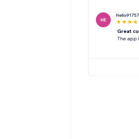
Hello9175
HE
Great cu
The app i