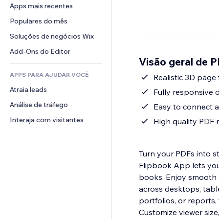
Conversão
Soluções de armazenamento
Apps mais recentes
PDF
Efeitos de imagem
Chat
Dropshipping
Compartilhamento de arquivos
Populares do mês
Botões e menus
Comentários
Preços e assinaturas
Notícias
Banners e selos
Soluções de negócios Wix
Telefone
Financiamento coletivo
Serviços de conteúdo
Calculadoras
Comunidade
Add-Ons do Editor
Alimentos e bebidas
Visão geral de 
Efeitos de texto
Busca
Avaliações e depoimentos
APPS PARA AJUDAR VOCÊ
Previsão do tempo
Realistic 3D page
CRM
Atraia leads
Tabelas e gráficos
Fully responsive d
Análise de tráfego
Easy to connect a
Interaja com visitantes
High quality PDF 
Turn your PDFs into s
Flipbook App lets you
books. Enjoy smooth a
across desktops, tabl
portfolios, or report
Customize viewer size,