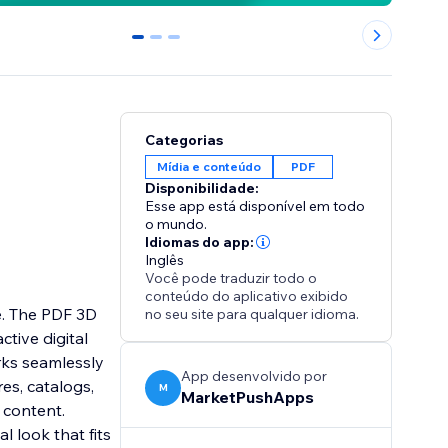
0
1
2
Categorias
Mídia e conteúdo
PDF
Disponibilidade:
Esse app está disponível em todo
o mundo.
Idiomas do app:
Inglês
Você pode traduzir todo o
conteúdo do aplicativo exibido
e. The PDF 3D
no seu site para qualquer idioma.
tive digital
rks seamlessly
App desenvolvido por
es, catalogs,
M
MarketPushApps
 content.
l look that fits