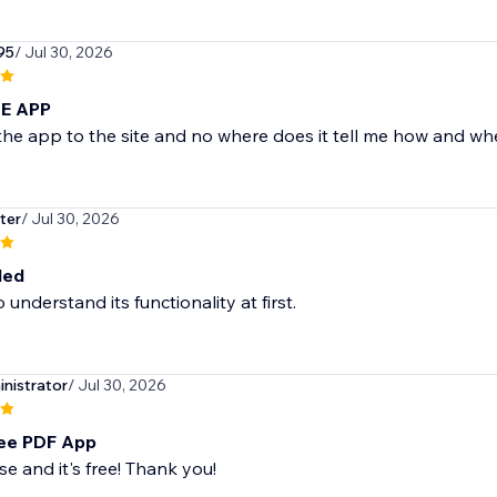
95
/ Jul 30, 2026
E APP
the app to the site and no where does it tell me how and wh
ter
/ Jul 30, 2026
ded
to understand its functionality at first.
nistrator
/ Jul 30, 2026
ee PDF App
se and it's free! Thank you!