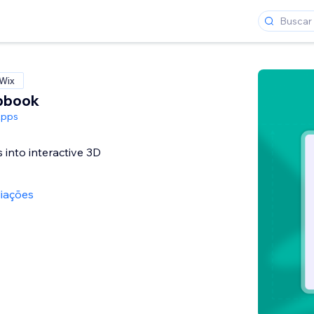
 Wix
ipbook
Apps
 into interactive 3D
liações