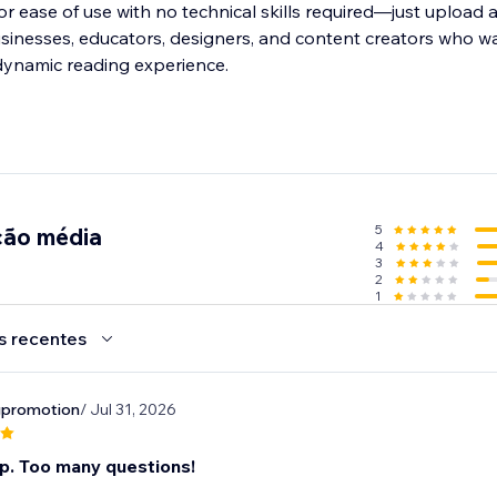
or ease of use with no technical skills required—just upload 
businesses, educators, designers, and content creators who w
 dynamic reading experience.
5
ção média
4
3
2
1
s recentes
promotion
/ Jul 31, 2026
p. Too many questions!