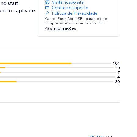
Visite nosso site
and start
Contate o suporte
ant to captivate
Política de Privacidade
Market Push Apps SRL garante que
cumpre as leis comerciais da UE.
Mais informações
104
13
7
4
30