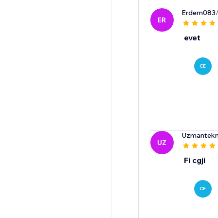
Erdem083
ER
evet
CE
Uzmantekni
UZ
Fi cgji
CE