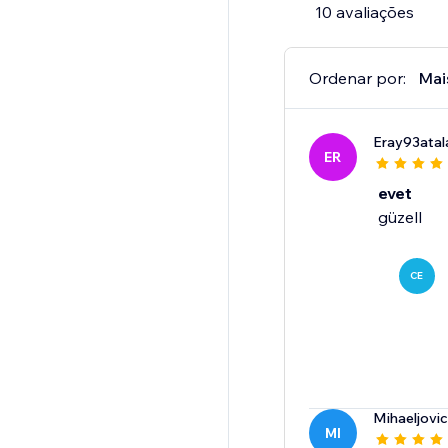
10 avaliações
Ordenar por:
Mai
Eray93atal
ER
evet
güzell
CE
Mihaeljovi
MI