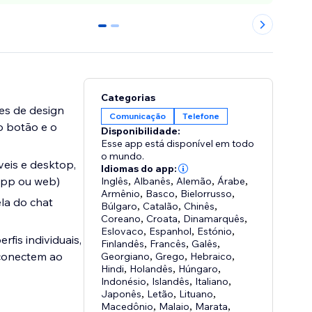
0
1
Categorias
es de design
Comunicação
Telefone
o botão e o
Disponibilidade:
Esse app está disponível em todo
o mundo.
veis e desktop,
Idiomas do app:
app ou web)
Inglês
,
Albanês
,
Alemão
,
Árabe
,
Armênio
,
Basco
,
Bielorrusso
,
la do chat
Búlgaro
,
Catalão
,
Chinês
,
Coreano
,
Croata
,
Dinamarquês
,
Eslovaco
,
Espanhol
,
Estónio
,
fis individuais,
Finlandês
,
Francês
,
Galês
,
 conectem ao
Georgiano
,
Grego
,
Hebraico
,
Hindi
,
Holandês
,
Húngaro
,
Indonésio
,
Islandês
,
Italiano
,
Japonês
,
Letão
,
Lituano
,
Macedônio
,
Malaio
,
Marata
,