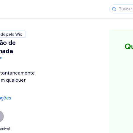
ado pelo Wix
ão de
amada
de
stantaneamente
em qualquer
ações
onível