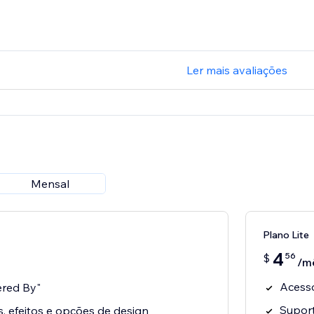
Ler mais avaliações
Mensal
Plano Lite
4
56
$
/m
Acesso
ered By"
Suport
s, efeitos e opções de design