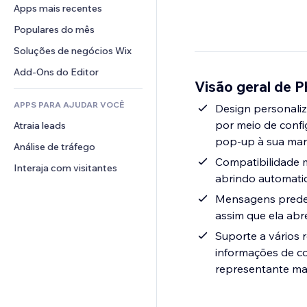
Conversão
Soluções de armazenamento
Apps mais recentes
PDF
Efeitos de imagem
Chat
Dropshipping
Compartilhamento de arquivos
Populares do mês
Botões e menus
Comentários
Preços e assinaturas
Notícias
Banners e selos
Soluções de negócios Wix
Telefone
Financiamento coletivo
Serviços de conteúdo
Calculadoras
Comunidade
Add-Ons do Editor
Alimentos e bebidas
Visão geral de P
Efeitos de texto
Busca
Avaliações e depoimentos
APPS PARA AJUDAR VOCÊ
Previsão do tempo
Design personaliz
CRM
por meio de confi
Atraia leads
Tabelas e gráficos
pop-up à sua marc
Análise de tráfego
Compatibilidade m
Interaja com visitantes
abrindo automati
Mensagens predef
assim que ela ab
Suporte a vários 
informações de co
representante mai