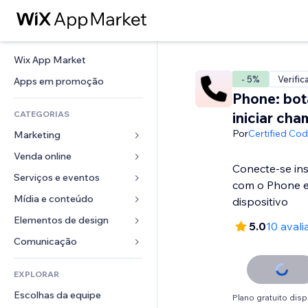
Wix App Market
- 5%
Verific
Apps em promoção
Phone: bot
CATEGORIAS
iniciar ch
Por
Certified Co
Marketing
Venda online
Anúncios
Conecte-se in
Mobile
Serviços e eventos
Apps para lojas
com o Phone 
Análises
Frete e entrega
Mídia e conteúdo
Hotéis
dispositivo
Redes sociais
Botões de venda
Eventos
Elementos de design
Galeria
5.0
10 avali
SEO
Cursos online
Restaurantes
Músicas
Mapas e navegação
Comunicação 
Engajamento
Impressão sob demanda
Imobiliária
Podcasts
Privacidade e segurança
Formulários
Listas do site
Contabilidade
EXPLORAR
Meus agendamentos
Fotografia
Relógio
Blog
Email
Cupons e fidelidade
Escolhas da equipe
Vídeo
Plano gratuito disp
Templates de página
Enquetes