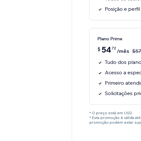
Posição e perfi
Plano Prime
54
72
$
/mês
$
5
Tudo dos planos
Acesso a especi
Primeiro atend
Solicitações pri
* O preço está em USD.
* Esta promoção é válida a
promoção podem estar sujei