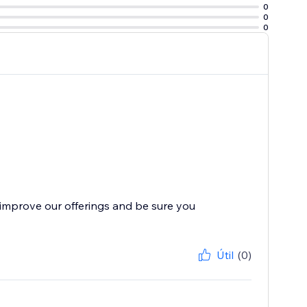
0
0
0
improve our offerings and be sure you
Útil
(0)