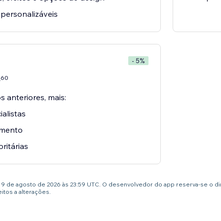
l personalizáveis
- 5%
60
7
 anteriores, mais:
alistas
imento
oritárias
té 9 de agosto de 2026 às 23:59 UTC. O desenvolvedor do app reserva-se o d
tos a alterações.