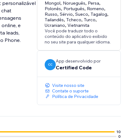
t personalizável
Mongol
,
Norueguês
,
Persa
,
Polonês
,
Português
,
Romeno
,
 chat
Russo
,
Sérvio
,
Sueco
,
Tagalog
,
mensagens
Tailandês
,
Tcheco
,
Turco
,
online, e
Ucraniano
,
Vietnamita
Você pode traduzir todo o
ta leads,
conteúdo do aplicativo exibido
do Phone.
no seu site para qualquer idioma.
App desenvolvido por
CC
Certified Code
Visite nosso site
Contate o suporte
Política de Privacidade
10
0