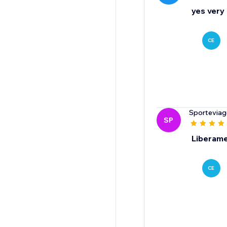
yes very 
CE
Sporteviagg
SP
Liberame
CE