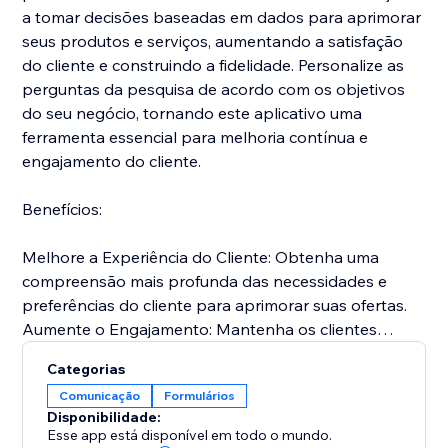
a tomar decisões baseadas em dados para aprimorar
seus produtos e serviços, aumentando a satisfação
do cliente e construindo a fidelidade. Personalize as
perguntas da pesquisa de acordo com os objetivos
do seu negócio, tornando este aplicativo uma
ferramenta essencial para melhoria contínua e
engajamento do cliente.
Benefícios:
Melhore a Experiência do Cliente: Obtenha uma
compreensão mais profunda das necessidades e
preferências do cliente para aprimorar suas ofertas.
Aumente o Engajamento: Mantenha os clientes
envolvidos solicitando sua opinião e demonstrando
Categorias
que suas opiniões são importantes.
Comunicação
Formulários
Fomente o Crescimento: Utilize insights acionáveis
Disponibilidade:
para tomar decisões estratégicas que promovam o
Esse app está disponível em todo o mundo.