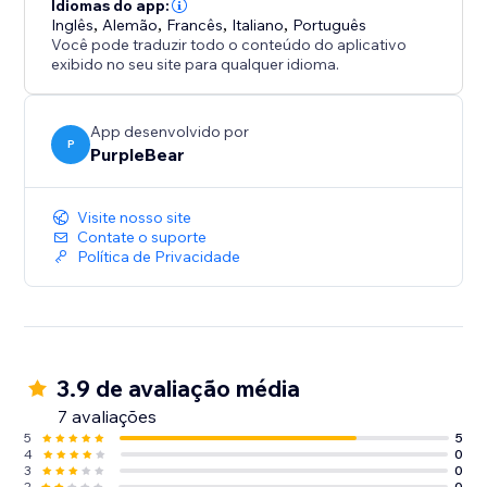
crescimento do negócio e fortaleçam a fidelidade dos
Idiomas do app:
Inglês
,
Alemão
,
Francês
,
Italiano
,
Português
clientes.
Você pode traduzir todo o conteúdo do aplicativo
Economize Tempo: Automatize o processo de
exibido no seu site para qualquer idioma.
distribuição de pesquisas e coleta de dados,
permitindo que você se concentre em outras áreas-
chave do seu negócio.
App desenvolvido por
P
PurpleBear
Visite nosso site
Contate o suporte
Política de Privacidade
3.9 de avaliação média
7 avaliações
5
5
4
0
3
0
2
0