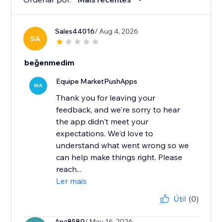
Sales44016
/ Aug 4, 2026
SA
beğenmedim
Equipe MarketPushApps
MA
Thank you for leaving your
feedback, and we're sorry to hear
the app didn't meet your
expectations. We'd love to
understand what went wrong so we
can help make things right. Please
reach...
Ler mais
Útil
(0)
Ana8589
/ May 16, 2026