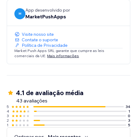
App desenvolvido por
M
MarketPushApps
Visite nosso site
Contate o suporte
Política de Privacidade
Market Push Apps SRL garante que cumpre as leis
comerciais da UE.
Mais informações
4.1 de avaliação média
43 avaliações
5
34
4
1
3
0
2
3
1
5
Ordenar por:
Mais recentes