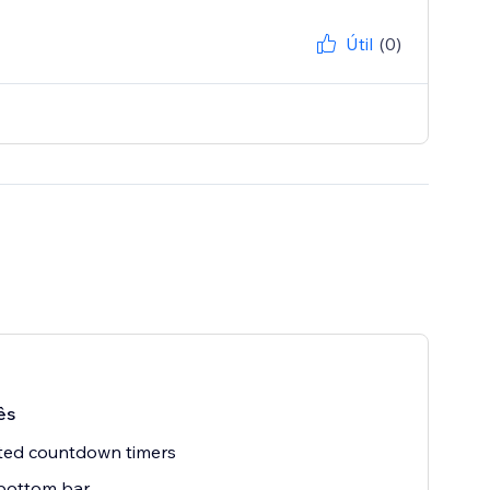
Útil
(0)
ês
ted countdown timers
 bottom bar