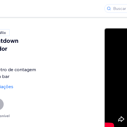
 Wix
ntdown
dor
etro de contagem
m bar
liações
onível