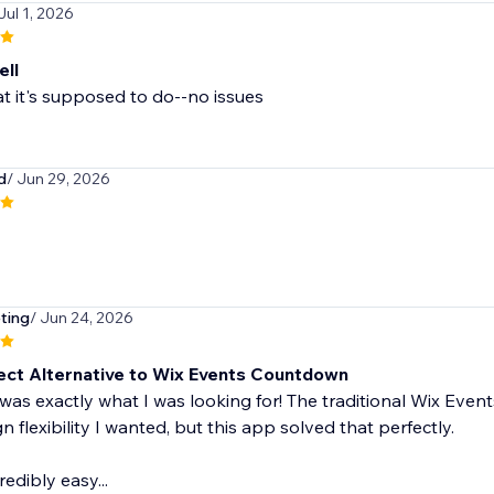
Jul 1, 2026
ll
 it's supposed to do--no issues
d
/ Jun 29, 2026
ting
/ Jun 24, 2026
ect Alternative to Wix Events Countdown
was exactly what I was looking for! The traditional Wix Event
n flexibility I wanted, but this app solved that perfectly.
redibly easy...