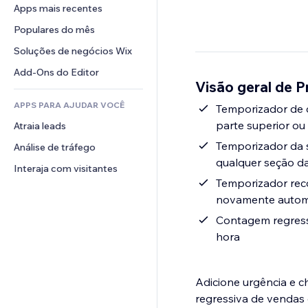
Conversão
Soluções de armazenamento
Apps mais recentes
PDF
Efeitos de imagem
Chat
Dropshipping
Compartilhamento de arquivos
Populares do mês
Botões e menus
Comentários
Preços e assinaturas
Notícias
Banners e selos
Soluções de negócios Wix
Telefone
Financiamento coletivo
Serviços de conteúdo
Calculadoras
Comunidade
Add-Ons do Editor
Alimentos e bebidas
Visão geral de 
Efeitos de texto
Busca
Avaliações e depoimentos
APPS PARA AJUDAR VOCÊ
Previsão do tempo
Temporizador de 
CRM
parte superior ou
Atraia leads
Tabelas e gráficos
Temporizador da 
Análise de tráfego
qualquer seção da
Interaja com visitantes
Temporizador reco
novamente automa
Contagem regressi
hora
Adicione urgência e 
regressiva de vendas