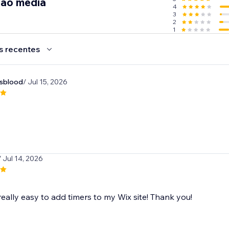
ção média
4
3
2
1
s recentes
dsblood
/ Jul 15, 2026
/ Jul 14, 2026
really easy to add timers to my Wix site! Thank you!