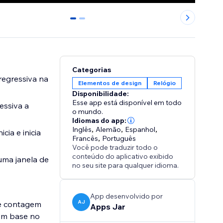
0
1
Categorias
regressiva na
Elementos de design
Relógio
Disponibilidade:
Esse app está disponível em todo
essiva a
o mundo.
Idiomas do app:
Inglês
,
Alemão
,
Espanhol
,
ia e inicia
Francês
,
Português
Você pode traduzir todo o
conteúdo do aplicativo exibido
uma janela de
no seu site para qualquer idioma.
App desenvolvido por
AJ
de contagem
Apps Jar
com base no