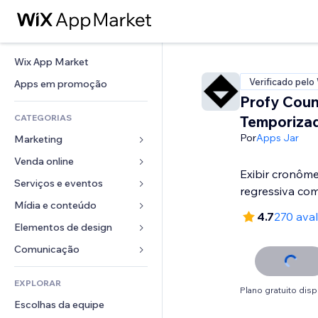
Wix App Market
Verificado pelo
Apps em promoção
Profy Cou
CATEGORIAS
Temporiza
Por
Apps Jar
Marketing
Venda online
Anúncios
Exibir cronôm
Mobile
Serviços e eventos
Apps para lojas
regressiva co
Análises
Frete e entrega
Mídia e conteúdo
Hotéis
4.7
270 ava
Redes sociais
Botões de venda
Eventos
Elementos de design
Galeria
SEO
Cursos online
Restaurantes
Músicas
Mapas e navegação
Comunicação 
Engajamento
Impressão sob demanda
Imobiliária
Podcasts
Privacidade e segurança
Formulários
Listas do site
Contabilidade
EXPLORAR
Meus agendamentos
Fotografia
Relógio
Blog
Plano gratuito disp
Email
Cupons e fidelidade
Escolhas da equipe
Vídeo
Templates de página
Enquetes