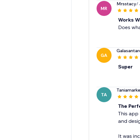
Mrsstacy
/ 
MR
Works We
Does what
Galasantar
GA
Super
Taniamarke
TA
The Perf
This app 
and desig
It was inc