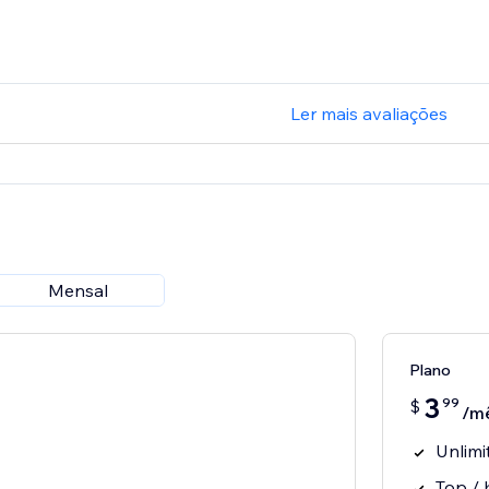
Ler mais avaliações
Mensal
Plano
3
99
$
/m
Unlimi
Top /