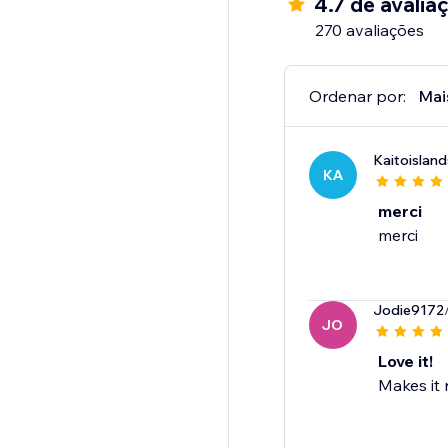
4.7 de avalia
270 avaliações
Ordenar por:
Mai
Kaitoislan
KA
merci
merci
Jodie9172
JO
Love it!
Makes it 