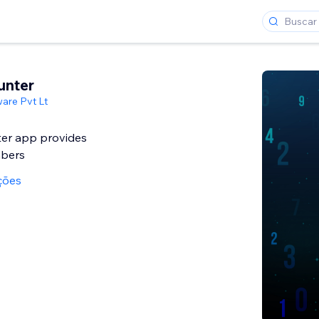
nter
are Pvt Lt
er app provides
ções