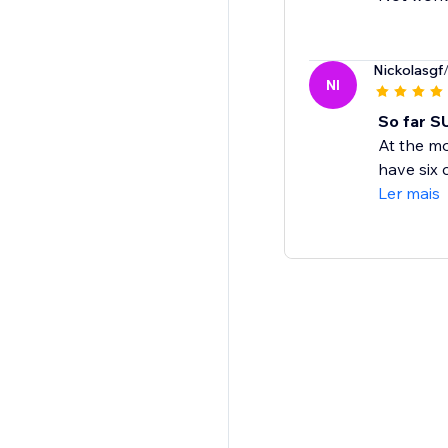
Nickolasgf
NI
So far S
At the mo
have six 
Ler mais