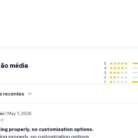
5
ção média
4
3
2
1
s recentes
miv
/ May 1, 2026
ing properly, no customization options.
ng properly, no customization options.