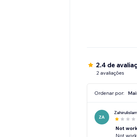
2.4 de avalia
2 avaliações
Ordenar por:
Mai
Zahirulisla
ZA
Not work
Not worki