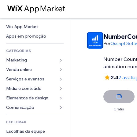
Wix App Market
NumberCou
Apps em promoção
Por
Qscript Softw
CATEGORIAS
Number Count
Marketing
Venda online
Anúncios
2.4
2 avalia
Mobile
Serviços e eventos
Apps para lojas
Análises
Frete e entrega
Mídia e conteúdo
Hotéis
Redes sociais
Botões de venda
Eventos
Elementos de design
Galeria
SEO
Cursos online
Restaurantes
Músicas
Mapas e navegação
Comunicação 
Grátis
Engajamento
Impressão sob demanda
Imobiliária
Podcasts
Privacidade e segurança
Formulários
Listas do site
Contabilidade
EXPLORAR
Meus agendamentos
Fotografia
Relógio
Blog
Email
Cupons e fidelidade
Escolhas da equipe
Vídeo
Templates de página
Enquetes