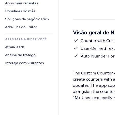
Conversão
Soluções de armazenamento
Apps mais recentes
PDF
Efeitos de imagem
Chat
Dropshipping
Compartilhamento de arquivos
Populares do mês
Botões e menus
Comentários
Preços e assinaturas
Notícias
Banners e selos
Soluções de negócios Wix
Telefone
Financiamento coletivo
Serviços de conteúdo
Calculadoras
Comunidade
Add-Ons do Editor
Alimentos e bebidas
Visão geral de 
Efeitos de texto
Busca
Avaliações e depoimentos
APPS PARA AJUDAR VOCÊ
Previsão do tempo
Counter with Cus
CRM
Atraia leads
Tabelas e gráficos
User-Defined Text
Análise de tráfego
Auto Number For
Interaja com visitantes
The Custom Counter Ap
create counters with a
updates. The app supp
alongside the counter.
1M). Users can easily