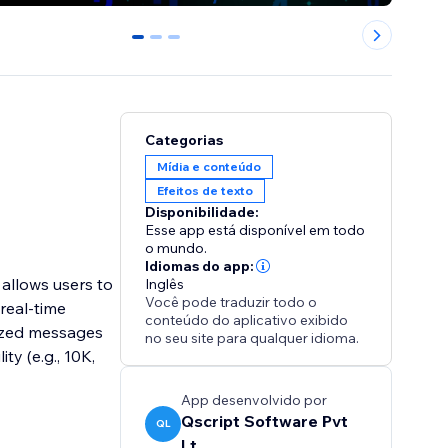
0
1
2
Categorias
Mídia e conteúdo
Efeitos de texto
Disponibilidade:
Esse app está disponível em todo
o mundo.
Idiomas do app:
allows users to
Inglês
Você pode traduzir todo o
real-time
conteúdo do aplicativo exibido
lized messages
no seu site para qualquer idioma.
ty (e.g., 10K,
App desenvolvido por
Qscript Software Pvt
QL
Lt