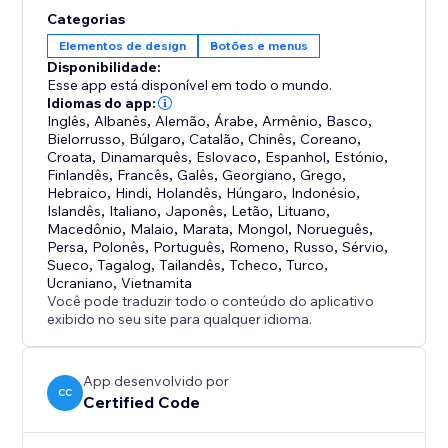
acessibilidade do seu site com a solução leve, rápida e
Categorias
fácil de usar do Readable, compatível com todos os
Elementos de design
Botões e menus
navegadores modernos e sites com ou sem CMS. O
Disponibilidade:
futuro das experiências online inclusivas começa aqui.
Esse app está disponível em todo o mundo.
Idiomas do app:
Inglês
,
Albanês
,
Alemão
,
Árabe
,
Armênio
,
Basco
,
Bielorrusso
,
Búlgaro
,
Catalão
,
Chinês
,
Coreano
,
Croata
,
Dinamarquês
,
Eslovaco
,
Espanhol
,
Estónio
,
Finlandês
,
Francês
,
Galês
,
Georgiano
,
Grego
,
Hebraico
,
Hindi
,
Holandês
,
Húngaro
,
Indonésio
,
Islandês
,
Italiano
,
Japonês
,
Letão
,
Lituano
,
Macedônio
,
Malaio
,
Marata
,
Mongol
,
Norueguês
,
Persa
,
Polonês
,
Português
,
Romeno
,
Russo
,
Sérvio
,
Sueco
,
Tagalog
,
Tailandês
,
Tcheco
,
Turco
,
Ucraniano
,
Vietnamita
Você pode traduzir todo o conteúdo do aplicativo
exibido no seu site para qualquer idioma.
App desenvolvido por
CC
Certified Code