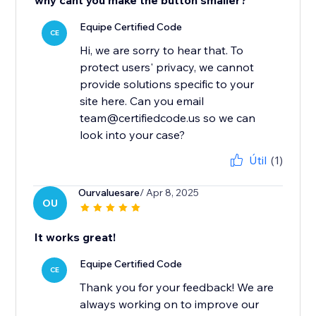
why cant you make the button smaller?
Equipe Certified Code
CE
Hi, we are sorry to hear that. To
protect users' privacy, we cannot
provide solutions specific to your
site here. Can you email
team@certifiedcode.us so we can
look into your case?
Útil
(1)
Ourvaluesare
/ Apr 8, 2025
OU
It works great!
Equipe Certified Code
CE
Thank you for your feedback! We are
always working on to improve our