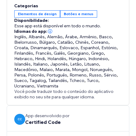
acessibilidade do seu site com a solução leve, rápida e
Categorias
fácil de usar do Readable, compatível com todos os
Elementos de design
Botões e menus
navegadores modernos e sites com ou sem CMS. O
Disponibilidade:
futuro das experiências online inclusivas começa aqui.
Esse app está disponível em todo o mundo.
Idiomas do app:
Inglês
,
Albanês
,
Alemão
,
Árabe
,
Armênio
,
Basco
,
Bielorrusso
,
Búlgaro
,
Catalão
,
Chinês
,
Coreano
,
Croata
,
Dinamarquês
,
Eslovaco
,
Espanhol
,
Estónio
,
Finlandês
,
Francês
,
Galês
,
Georgiano
,
Grego
,
Hebraico
,
Hindi
,
Holandês
,
Húngaro
,
Indonésio
,
Islandês
,
Italiano
,
Japonês
,
Letão
,
Lituano
,
Macedônio
,
Malaio
,
Marata
,
Mongol
,
Norueguês
,
Persa
,
Polonês
,
Português
,
Romeno
,
Russo
,
Sérvio
,
Sueco
,
Tagalog
,
Tailandês
,
Tcheco
,
Turco
,
Ucraniano
,
Vietnamita
Você pode traduzir todo o conteúdo do aplicativo
exibido no seu site para qualquer idioma.
App desenvolvido por
CC
Certified Code