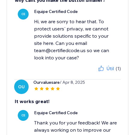
why cant you make the button smaller?
Equipe Certified Code
CE
Hi, we are sorry to hear that. To
protect users' privacy, we cannot
provide solutions specific to your
site here. Can you email
team@certifiedcode.us so we can
look into your case?
Útil
(1)
Ourvaluesare
/ Apr 8, 2025
OU
It works great!
Equipe Certified Code
CE
Thank you for your feedback! We are
always working on to improve our