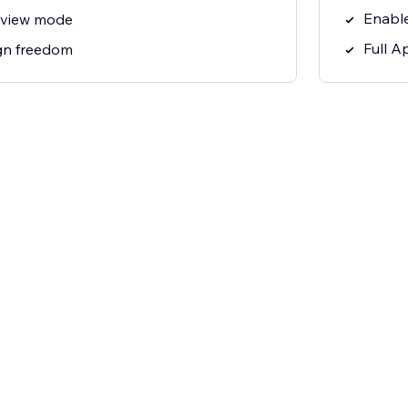
Enable
review mode
Full A
gn freedom