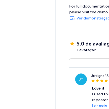
For full documentatio
please visit the demo s
Ver demonstração
5.0 de avalia
1 avaliação
Jtreignz
/ 
JT
Love it!
I used th
repeater 
Ler mais