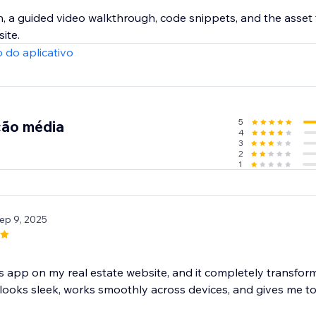
n, a guided video walkthrough, code snippets, and the asset
ite.
 do aplicativo
5
ção média
4
3
2
1
Sep 9, 2025
is app on my real estate website, and it completely transfo
looks sleek, works smoothly across devices, and gives me tot