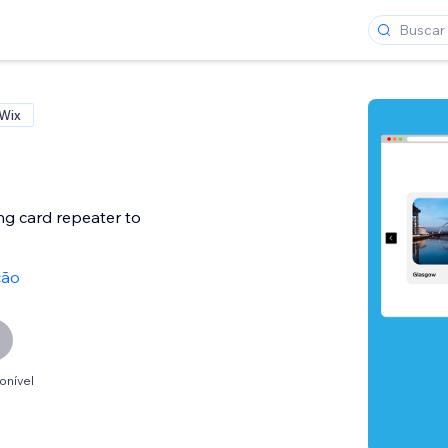
 Wix
ng card repeater to
ção
onível