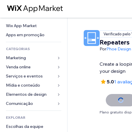
Wix App Market
Verificado pelo
Apps em promoção
Repeaters
Por
Phoe Design
CATEGORIAS
Marketing
Create a loopi
Venda online
Anúncios
your design
Mobile
Serviços e eventos
Apps para lojas
5.0
1 avalia
Análises
Frete e entrega
Mídia e conteúdo
Hotéis
Redes sociais
Botões de venda
Eventos
Elementos de design
Galeria
SEO
Cursos online
Restaurantes
Músicas
Mapas e navegação
Comunicação 
Engajamento
Impressão sob demanda
Imobiliária
Podcasts
Privacidade e segurança
Formulários
Plano gratuito disp
Listas do site
Contabilidade
EXPLORAR
Meus agendamentos
Fotografia
Relógio
Blog
Email
Cupons e fidelidade
Escolhas da equipe
Vídeo
Templates de página
Enquetes