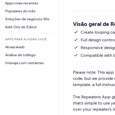
Conversão
Soluções de armazenamento
Apps mais recentes
PDF
Efeitos de imagem
Chat
Dropshipping
Compartilhamento de arquivos
Populares do mês
Botões e menus
Comentários
Preços e assinaturas
Notícias
Banners e selos
Soluções de negócios Wix
Telefone
Visão geral de 
Financiamento coletivo
Serviços de conteúdo
Calculadoras
Comunidade
Add-Ons do Editor
Alimentos e bebidas
Efeitos de texto
Create looping ca
Busca
Avaliações e depoimentos
APPS PARA AJUDAR VOCÊ
Full design contro
Previsão do tempo
CRM
Atraia leads
Tabelas e gráficos
Responsive desig
Análise de tráfego
Compatible with b
Interaja com visitantes
Please note: This app 
code, but we provide
template, a full instru
The Repeaters App giv
that’s simple to use ye
over your repeater’s 