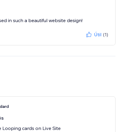
d in such a beautiful website design!
Útil
(1)
ndard
ês
 Looping cards on Live Site