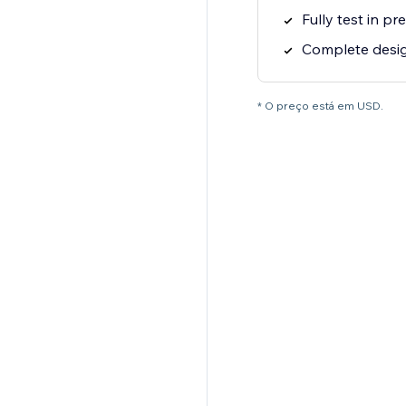
Fully test in p
Complete desi
* O preço está em USD.