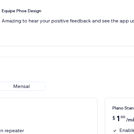
Equipe Phoe Design
Amazing to hear your positive feedback and see the app use
Mensal
Plano Sta
1
00
$
/m
Enable
n repeater