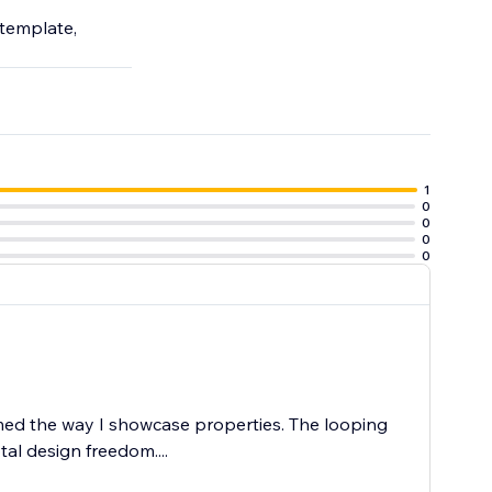
 template,
1
0
0
0
0
rmed the way I showcase properties. The looping
al design freedom....