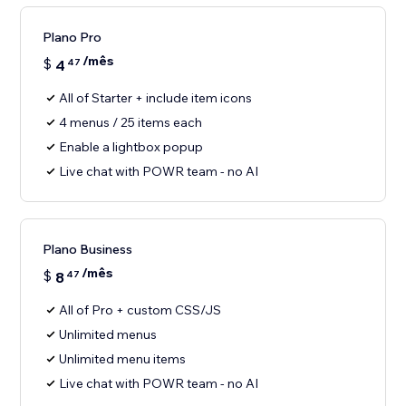
Plano Pro
/mês
$
4
47
All of Starter + include item icons
4 menus / 25 items each
Enable a lightbox popup
Live chat with POWR team - no AI
Plano Business
/mês
$
8
47
All of Pro + custom CSS/JS
Unlimited menus
Unlimited menu items
Live chat with POWR team - no AI