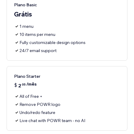
Plano Basic
Grátis
1 menu
10 items per menu
Fully customizable design options
24/7 email support
Plano Starter
/mês
$
2
05
All of Free +
Remove POWR logo
Undo/redo feature
Live chat with POWR team - no AI