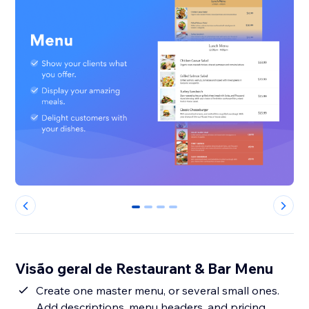
0
1
2
3
Visão geral de Restaurant & Bar Menu
Create one master menu, or several small ones.
Add descriptions, menu headers, and pricing