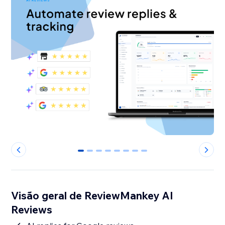
0
1
2
3
4
5
6
7
Visão geral de ReviewMankey AI
Reviews