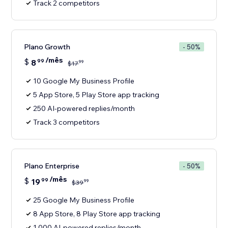
Track 2 competitors
Plano Growth
- 50%
/mês
$
8
99
99
$
17
10 Google My Business Profile
5 App Store, 5 Play Store app tracking
250 AI-powered replies/month
Track 3 competitors
Plano Enterprise
- 50%
/mês
$
19
99
99
$
39
25 Google My Business Profile
8 App Store, 8 Play Store app tracking
1,000 AI-powered replies/month