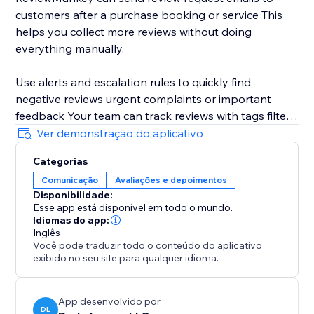
customers after a purchase booking or service This
helps you collect more reviews without doing
everything manually.
Use alerts and escalation rules to quickly find
negative reviews urgent complaints or important
feedback Your team can track reviews with tags filters
and a simple inbox.
Ver demonstração do aplicativo
Categorias
You can also monitor reviews from other platforms
Comunicação
Avaliações e depoimentos
such as Apple App Store Google Play Store and
Disponibilidade:
competitor listings to understand what customers are
Esse app está disponível em todo o mundo.
saying. Note AI auto replies are currently supported
Idiomas do app:
for Google Business Profile only You must connect
Inglês
Você pode traduzir todo o conteúdo do aplicativo
your Google account to use this feature.
exibido no seu site para qualquer idioma.
App desenvolvido por
DL