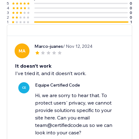
5
0
4
0
3
0
2
0
1
1
Marco-juanes
/ Nov 12, 2024
MA
It doesn’t work
I’ve tried it, and it doesn’t work.
Equipe Certified Code
CE
Hi, we are sorry to hear that. To
protect users' privacy, we cannot
provide solutions specific to your
site here. Can you email
team@certifiedcode.us so we can
look into your case?