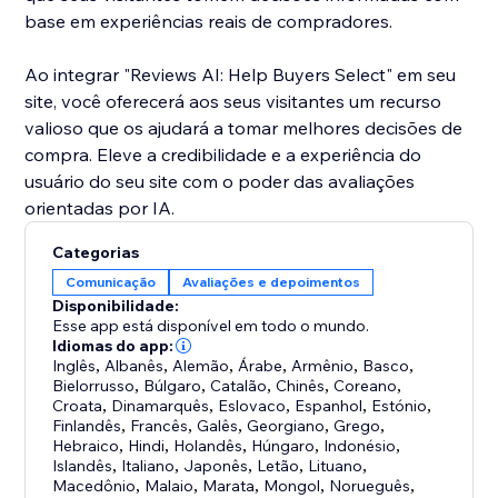
base em experiências reais de compradores.
Ao integrar "Reviews AI: Help Buyers Select" em seu
site, você oferecerá aos seus visitantes um recurso
valioso que os ajudará a tomar melhores decisões de
compra. Eleve a credibilidade e a experiência do
usuário do seu site com o poder das avaliações
orientadas por IA.
Categorias
Comunicação
Avaliações e depoimentos
Disponibilidade:
Esse app está disponível em todo o mundo.
Idiomas do app:
Inglês
,
Albanês
,
Alemão
,
Árabe
,
Armênio
,
Basco
,
Bielorrusso
,
Búlgaro
,
Catalão
,
Chinês
,
Coreano
,
Croata
,
Dinamarquês
,
Eslovaco
,
Espanhol
,
Estónio
,
Finlandês
,
Francês
,
Galês
,
Georgiano
,
Grego
,
Hebraico
,
Hindi
,
Holandês
,
Húngaro
,
Indonésio
,
Islandês
,
Italiano
,
Japonês
,
Letão
,
Lituano
,
Macedônio
,
Malaio
,
Marata
,
Mongol
,
Norueguês
,