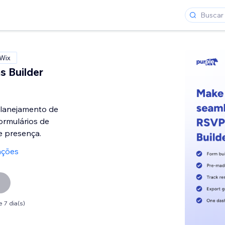
 Wix
 Builder
planejamento de
ormulários de
e presença.
ações
 7 dia(s)