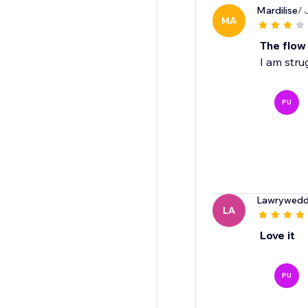
Mardilise
/ 
MA
The flow
I am strug
PU
Lawrywedd
LA
Love it
PU