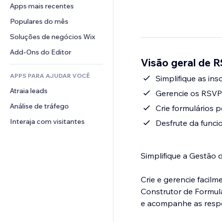
Conversão
Soluções de armazenamento
Apps mais recentes
PDF
Efeitos de imagem
Chat
Dropshipping
Compartilhamento de arquivos
Populares do mês
Botões e menus
Comentários
Preços e assinaturas
Notícias
Banners e selos
Soluções de negócios Wix
Telefone
Financiamento coletivo
Serviços de conteúdo
Calculadoras
Comunidade
Add-Ons do Editor
Alimentos e bebidas
Visão geral de 
Efeitos de texto
Busca
Avaliações e depoimentos
APPS PARA AJUDAR VOCÊ
Previsão do tempo
Simplifique as in
CRM
Atraia leads
Tabelas e gráficos
Gerencie os RSVPs
Análise de tráfego
Crie formulários 
Interaja com visitantes
Desfrute da funcio
Simplifique a Gestão
Crie e gerencie facil
Construtor de Formulá
e acompanhe as respo