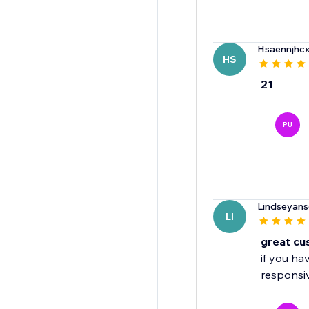
Hsaennjhc
HS
21
PU
Lindseyans
LI
great cu
if you ha
responsiv