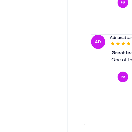
PU
Adrianatta
AD
Great le
One of th
PU