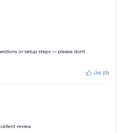
uestions or setup steps — please don’t
Útil
(0)
cellent review.