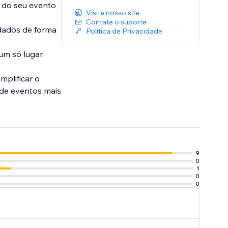
 do seu evento
Visite nosso site
Contate o suporte
idados de forma
Política de Privacidade
um só lugar.
mplificar o
 de eventos mais
9
0
1
0
0