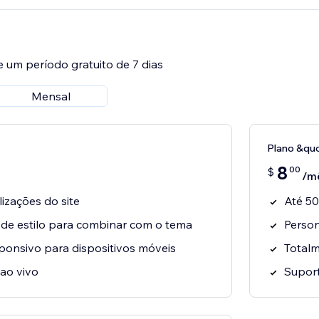
e um período gratuito de 7 dias
Mensal
Plano &qu
8
00
$
/m
lizações do site
Até 50
 de estilo para combinar com o tema
Person
ponsivo para dispositivos móveis
Totalm
 ao vivo
Suport