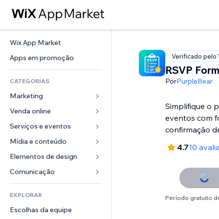
Wix App Market
Verificado pelo
Apps em promoção
RSVP Forms
Por
PurpleBear
CATEGORIAS
Marketing
Simplifique o 
Venda online
Anúncios
eventos com f
Mobile
Serviços e eventos
Apps para lojas
confirmação d
Análises
Frete e entrega
Mídia e conteúdo
Hotéis
4.7
10 avali
Redes sociais
Botões de venda
Eventos
Elementos de design
Galeria
SEO
Cursos online
Restaurantes
Músicas
Mapas e navegação
Comunicação 
Engajamento
Impressão sob demanda
Imobiliária
Podcasts
Privacidade e segurança
Formulários
Listas do site
Contabilidade
EXPLORAR
Meus agendamentos
Fotografia
Período gratuito de
Relógio
Blog
Email
Cupons e fidelidade
Escolhas da equipe
Vídeo
Templates de página
Enquetes