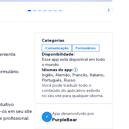
0
1
2
3
4
5
6
Categorias
Comunicação
Formulários
eniente.
Disponibilidade:
Esse app está disponível em todo
o mundo.
Idiomas do app:
ormulário.
Inglês
,
Alemão
,
Francês
,
Italiano
,
Português
,
Russo
Você pode traduzir todo o
conteúdo do aplicativo exibido
no seu site para qualquer idioma.
tuitivo
-os em seu site
App desenvolvido por
P
profissional.
PurpleBear