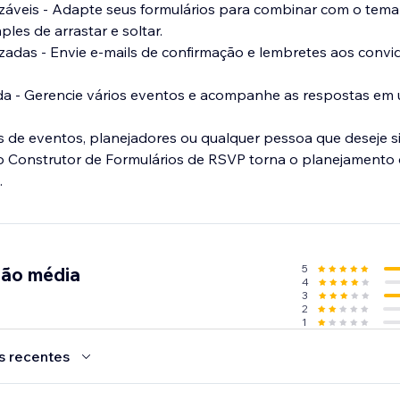
izáveis - Adapte seus formulários para combinar com o tema
les de arrastar e soltar.
zadas - Envie e-mails de confirmação e lembretes aos conv
da - Gerencie vários eventos e acompanhe as respostas em 
es de eventos, planejadores ou qualquer pessoa que deseje si
 o Construtor de Formulários de RSVP torna o planejamento
.
5
ção média
4
3
2
1
s recentes