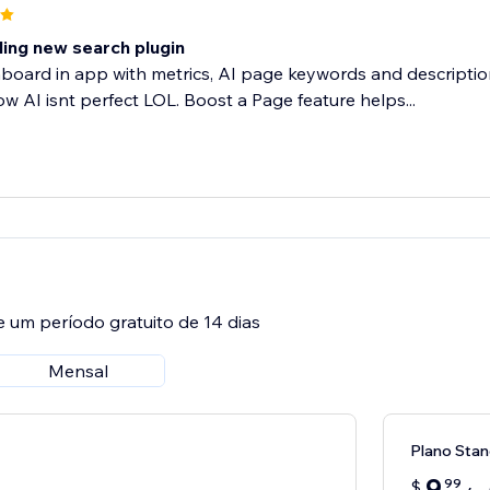
ing new search plugin
oard in app with metrics, AI page keywords and descriptions
ow AI isnt perfect LOL. Boost a Page feature helps...
e um período gratuito de 14 dias
Mensal
Plano Sta
9
99
$