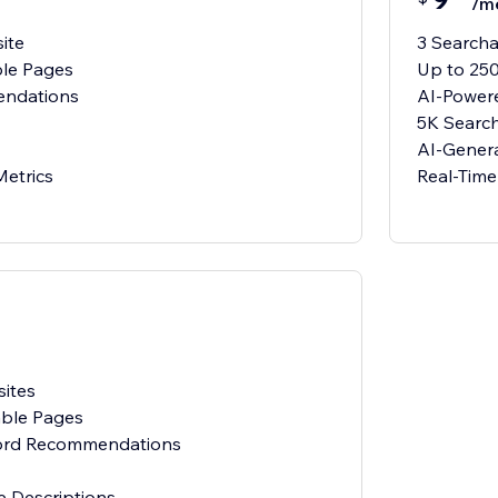
/m
ite
3 Search
ble Pages
Up to 25
ndations
AI-Power
5K Searc
AI-Genera
Metrics
Real-Time
ites
able Pages
ord Recommendations
 Descriptions