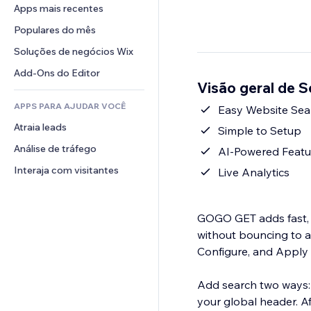
Conversão
Soluções de armazenamento
Apps mais recentes
PDF
Efeitos de imagem
Chat
Dropshipping
Compartilhamento de arquivos
Populares do mês
Botões e menus
Comentários
Preços e assinaturas
Notícias
Banners e selos
Soluções de negócios Wix
Telefone
Financiamento coletivo
Serviços de conteúdo
Calculadoras
Comunidade
Add-Ons do Editor
Alimentos e bebidas
Visão geral de
Efeitos de texto
Busca
Avaliações e depoimentos
APPS PARA AJUDAR VOCÊ
Previsão do tempo
Easy Website Sea
CRM
Atraia leads
Tabelas e gráficos
Simple to Setup
Análise de tráfego
AI-Powered Featu
Interaja com visitantes
Live Analytics
GOGO GET adds fast,
without bouncing to a
Configure, and Apply s
Add search two ways: a
your global header. A