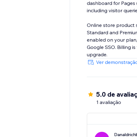
dashboard for Pages (
including visitor queri
Online store product 
Standard and Premium
enabled on your plan,
Google SSO. Billing i
upgrade.
Ver demonstração
5.0 de avalia
1 avaliação
Danaldrich