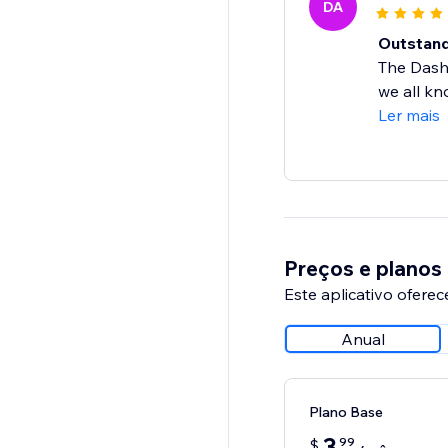
DA
Outstand
The Dashb
we all kn
Ler mais
Preços e planos
Este aplicativo oferec
Anual
Plano Base
3
99
$