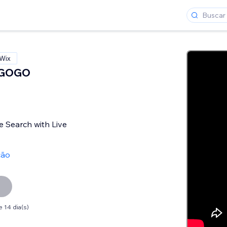
 Wix
 GOGO
e Search with Live
ção
 14 dia(s)