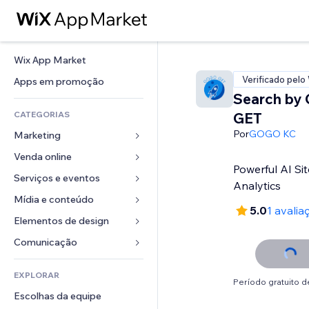
Wix App Market
Verificado pelo
Apps em promoção
Search by
CATEGORIAS
GET
Por
GOGO KC
Marketing
Venda online
Anúncios
Powerful AI Sit
Mobile
Serviços e eventos
Apps para lojas
Analytics
Análises
Frete e entrega
Mídia e conteúdo
Hotéis
5.0
1 avalia
Redes sociais
Botões de venda
Eventos
Elementos de design
Galeria
SEO
Cursos online
Restaurantes
Músicas
Mapas e navegação
Comunicação 
Engajamento
Impressão sob demanda
Imobiliária
Podcasts
Privacidade e segurança
Formulários
Listas do site
Contabilidade
EXPLORAR
Meus agendamentos
Fotografia
Relógio
Blog
Período gratuito de
Email
Cupons e fidelidade
Escolhas da equipe
Vídeo
Templates de página
Enquetes