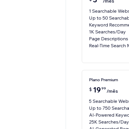
/mês
1 Searchable Webs
Up to 50 Searcha
Keyword Recomme
1K Searches/Day
Page Descriptions
Real-Time Search 
Plano Premium
19
99
$
/mês
5 Searchable Webs
Up to 750 Search
AI-Powered Keyw
25K Searches/Day
AI-Generated Page