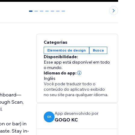
0
1
2
3
4
5
6
Categorias
Elementos de design
Busca
Disponibilidade:
Esse app está disponível em todo
o mundo.
Idiomas do app:
Inglês
Você pode traduzir todo o
conteúdo do aplicativo exibido
ashboard—
no seu site para qualquer idioma.
rough Scan,
l.
App desenvolvido por
GK
GOGO KC
n or bar) in
ste. Stay in-