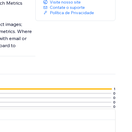
Visite nosso site
ch Metrics
Contate o suporte
Política de Privacidade
ct images;
metrics. Where
with email or
oard to
1
0
0
0
0