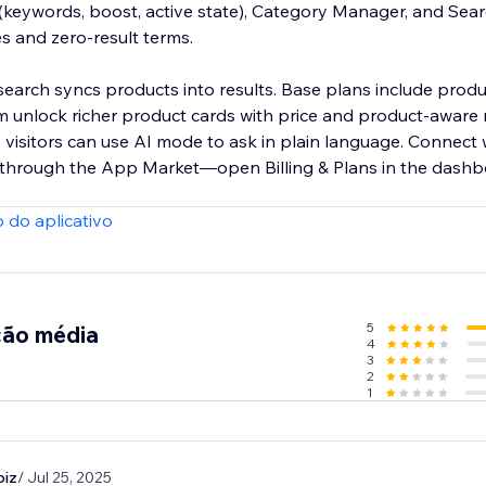
keywords, boost, active state), Category Manager, and Sear
es and zero-result terms.
search syncs products into results. Base plans include produ
 unlock richer product cards with price and product-aware 
 visitors can use AI mode to ask in plain language. Connect 
s through the App Market—open Billing & Plans in the dashb
 do aplicativo
5
ção média
4
3
2
1
biz
/ Jul 25, 2025