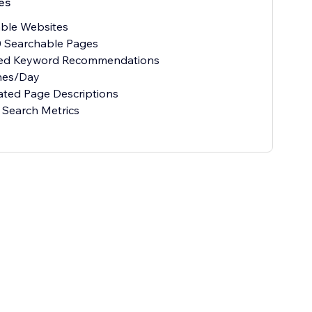
ês
able Websites
0 Searchable Pages
ed Keyword Recommendations
hes/Day
ted Page Descriptions
 Search Metrics