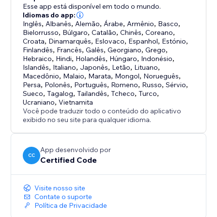
Esse app está disponível em todo o mundo.
Idiomas do app:
Inglês
,
Albanês
,
Alemão
,
Árabe
,
Armênio
,
Basco
,
Bielorrusso
,
Búlgaro
,
Catalão
,
Chinês
,
Coreano
,
Croata
,
Dinamarquês
,
Eslovaco
,
Espanhol
,
Estónio
,
Finlandês
,
Francês
,
Galês
,
Georgiano
,
Grego
,
Hebraico
,
Hindi
,
Holandês
,
Húngaro
,
Indonésio
,
Islandês
,
Italiano
,
Japonês
,
Letão
,
Lituano
,
Macedônio
,
Malaio
,
Marata
,
Mongol
,
Norueguês
,
Persa
,
Polonês
,
Português
,
Romeno
,
Russo
,
Sérvio
,
Sueco
,
Tagalog
,
Tailandês
,
Tcheco
,
Turco
,
Ucraniano
,
Vietnamita
Você pode traduzir todo o conteúdo do aplicativo
exibido no seu site para qualquer idioma.
App desenvolvido por
CC
Certified Code
Visite nosso site
Contate o suporte
Política de Privacidade