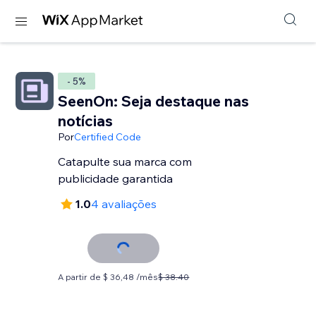
- 5%
SeenOn: Seja destaque nas
notícias
Por
Certified Code
Catapulte sua marca com
publicidade garantida
1.0
4 avaliações
A partir de $ 36,48 /mês
$ 38.40