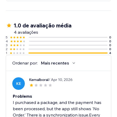
1.0 de avaliação média
4 avaliações
5
0
4
0
3
0
2
0
1
4
Ordenar por:
Mais recentes
Kemalboral
/ Apr 10, 2026
KE
Problems
​I purchased a package, and the payment has
been processed, but the app still shows 'No
Order.' There is a synchronization issue.Every