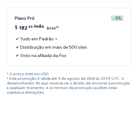
Plano Pró
- 5%
/mês
$
182
40
00
$
192
Tudo em Padrão +
Distribuição em mais de 500 sites
Visto na afiliada da Fox
* O preço está em USD.
* Esta promoção é válida até 9 de agosto de 2026 às 23:59 UTC. O
desenvolvedor do app reserva-se o direito de encerrar a promoção
a qualquer momento, e os termos da promoção podem estar
sujeitos a alterações.