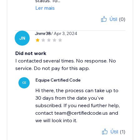
status. To...
Ler mais
Útil
(0)
Jnmr38
/ Apr 3, 2024
JN
Did not work
I contacted several times. No response. No
service. Do not pay for this app.
Equipe Certified Code
CE
Hi there, the process can take up to
30 days from the date you've
subscribed. If you need further help,
contact team@certifiedcode.us and
we will look into it.
Útil
(1)