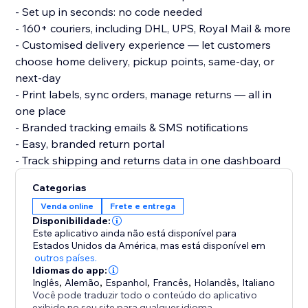
- Set up in seconds: no code needed
- 160+ couriers, including DHL, UPS, Royal Mail & more
- Customised delivery experience — let customers
choose home delivery, pickup points, same-day, or
next-day
- Print labels, sync orders, manage returns — all in
one place
- Branded tracking emails & SMS notifications
- Easy, branded return portal
Categorias
Venda online
Frete e entrega
Disponibilidade:
Este aplicativo ainda não está disponível para
Estados Unidos da América,
mas está disponível em
outros países.
Idiomas do app:
Inglês
,
Alemão
,
Espanhol
,
Francês
,
Holandês
,
Italiano
Você pode traduzir todo o conteúdo do aplicativo
exibido no seu site para qualquer idioma.