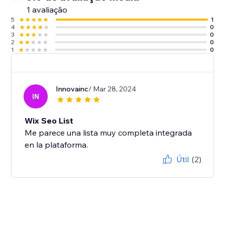
1 avaliação
5
1
4
0
3
0
2
0
1
0
Innovainc
/ Mar 28, 2024
IN
Wix Seo List
Me parece una lista muy completa integrada
en la plataforma.
Útil
(2)