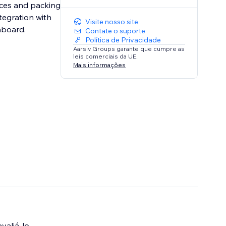
oices and packing
tegration with
Visite nosso site
hboard.
Contate o suporte
Política de Privacidade
Aarsiv Groups garante que cumpre as
leis comerciais da UE.
Mais informações
valiá-lo.