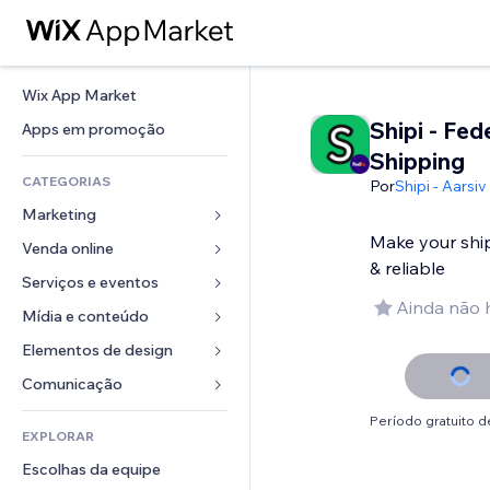
Wix App Market
Shipi - Fed
Apps em promoção
Shipping
CATEGORIAS
Por
Shipi - Aarsi
Marketing
Make your shi
Venda online
Anúncios
& reliable
Mobile
Serviços e eventos
Apps para lojas
Ainda não 
Análises
Frete e entrega
Mídia e conteúdo
Hotéis
Redes sociais
Botões de venda
Eventos
Elementos de design
Galeria
SEO
Cursos online
Restaurantes
Músicas
Mapas e navegação
Comunicação 
Engajamento
Impressão sob demanda
Imobiliária
Podcasts
Privacidade e segurança
Formulários
Período gratuito de
Listas do site
Contabilidade
EXPLORAR
Meus agendamentos
Fotografia
Relógio
Blog
Email
Cupons e fidelidade
Escolhas da equipe
Vídeo
Templates de página
Enquetes