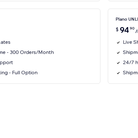
Plano UN
94
90
$
Rates
Live S
me - 300 Orders/Month
Shipme
pport
24/7 
ng - Full Option
Shipme