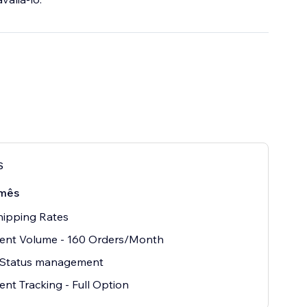
S
mês
hipping Rates
ent Volume - 160 Orders/Month
 Status management
nt Tracking - Full Option