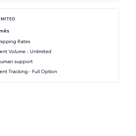
LIMITED
/mês
hipping Rates
nt Volume - Unlimited
human support
nt Tracking - Full Option