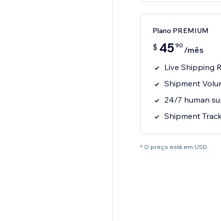
Plano PREMIUM
45
90
$
/mês
Live Shipping 
Shipment Volu
24/7 human su
Shipment Tracki
* O preço está em USD.