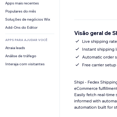
Conversão
Soluções de armazenamento
Apps mais recentes
PDF
Efeitos de imagem
Chat
Dropshipping
Compartilhamento de arquivos
Populares do mês
Botões e menus
Comentários
Preços e assinaturas
Notícias
Banners e selos
Soluções de negócios Wix
Telefone
Financiamento coletivo
Serviços de conteúdo
Calculadoras
Comunidade
Add-Ons do Editor
Alimentos e bebidas
Visão geral de S
Efeitos de texto
Busca
Avaliações e depoimentos
APPS PARA AJUDAR VOCÊ
Previsão do tempo
Live shipping rat
CRM
Atraia leads
Tabelas e gráficos
Instant shipping l
Análise de tráfego
Automatic order st
Interaja com visitantes
Free carrier setu
Shipi - Fedex Shippin
eCommerce fulfillment. 
Easily fetch real-time
informed with automati
automation built for s