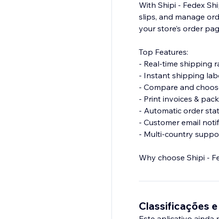
With Shipi - Fedex Sh
slips, and manage ord
your store’s order pa
Top Features:
- Real-time shipping 
- Instant shipping lab
- Compare and choose
- Print invoices & pack
- Automatic order sta
- Customer email notif
- Multi-country suppo
Why choose Shipi - F
- Save time with auto
- Improve delivery ex
- Fully optimized for
Classificações e
Este aplicativo ainda