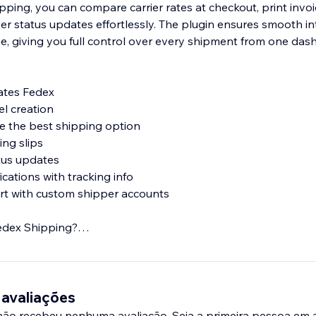
ipping, you can compare carrier rates at checkout, print inv
er status updates effortlessly. The plugin ensures smooth in
ge, giving you full control over every shipment from one das
rates Fedex
el creation
 the best shipping option
ing slips
tus updates
ications with tracking info
rt with custom shipper accounts
edex Shipping?
mation
perience for customers
 eCommerce
 avaliações
 não recebeu nenhuma avaliação. Seja a primeira pessoa em a