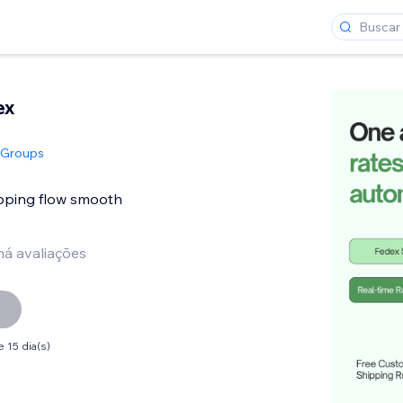
ex
v Groups
pping flow smooth
há avaliações
 15 dia(s)