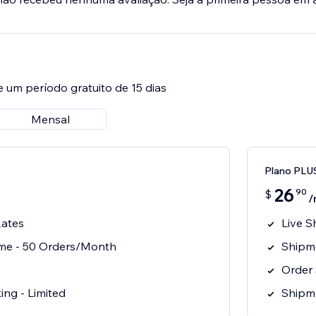
e um período gratuito de 15 dias
Mensal
Plano PLU
26
90
$
/
Rates
Live S
me - 50 Orders/Month
Shipm
Order
ing - Limited
Shipme