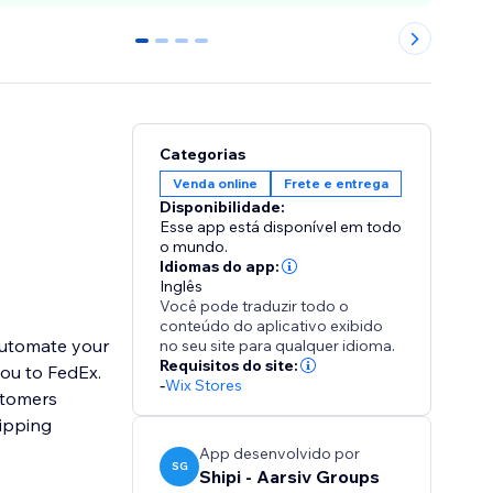
0
1
2
3
Categorias
Venda online
Frete e entrega
Disponibilidade:
Esse app está disponível em todo
o mundo.
Idiomas do app:
Inglês
Você pode traduzir todo o
conteúdo do aplicativo exibido
 automate your
no seu site para qualquer idioma.
Requisitos do site:
 FedEx.
-
Wix Stores
ustomers
hipping
App desenvolvido por
SG
Shipi - Aarsiv Groups