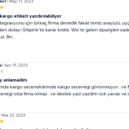
ert
/ May 11, 2023
 kargo etiketi yazdırılabiliyor
egrasyonu için birkaç firma denedik fakat temiz arayüzü, uygu
en dolayı Shipink'te karar kıldık. Wix'te gelen siparişleri s
z. Bir...
a
/ Apr 15, 2023
sey anlamadim
mda kargo seceneklerinde kargo secenegi görünmüyor . ve M
ecenegi olsa fena olmaz . ve destek yazi yazdim cok yavas v
/ Mar 22, 2023