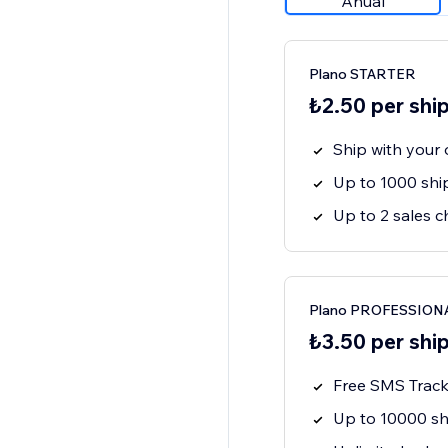
Anual
Plano STARTER
₺2.50 per shi
Ship with your
Up to 1000 sh
Up to 2 sales c
Plano PROFESSION
₺3.50 per shi
Free SMS Tracki
Up to 10000 s