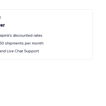
E
ver
ipink’s discounted rates
 50 shipments per month
and Live Chat Support