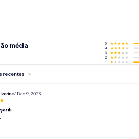
5
ção média
4
3
2
1
s recentes
lverine
/ Dec 9, 2023
arılı
.