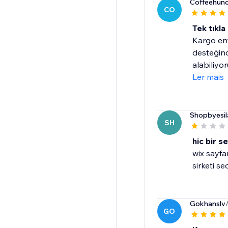
Coffeehund
CO
Tek tıkla
Kargo ent
desteğind
alabiliyoru
Ler mais
Shopbyesil
SH
hic bir 
wix sayfa
sirketi s
Gokhanslv
GO