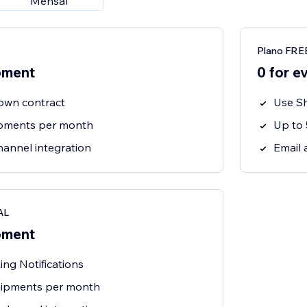
Mensal
Plano FRE
pment
0 for e
 own contract
Use Sh
ipments per month
Up to
hannel integration
Email 
AL
pment
ng Notifications
hipments per month