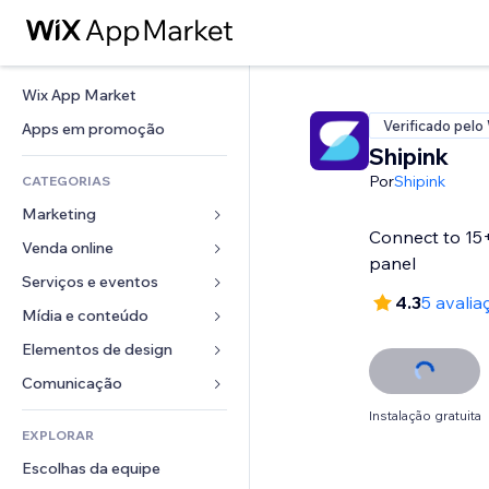
Wix App Market
Verificado pelo
Apps em promoção
Shipink
Por
Shipink
CATEGORIAS
Marketing
Connect to 15+
Venda online
Anúncios
panel
Mobile
Serviços e eventos
Apps para lojas
4.3
5 avalia
Análises
Frete e entrega
Mídia e conteúdo
Hotéis
Redes sociais
Botões de venda
Eventos
Elementos de design
Galeria
SEO
Cursos online
Restaurantes
Músicas
Mapas e navegação
Comunicação 
Engajamento
Impressão sob demanda
Imobiliária
Podcasts
Privacidade e segurança
Formulários
Instalação gratuita
Listas do site
Contabilidade
EXPLORAR
Meus agendamentos
Fotografia
Relógio
Blog
Email
Cupons e fidelidade
Escolhas da equipe
Vídeo
Templates de página
Enquetes