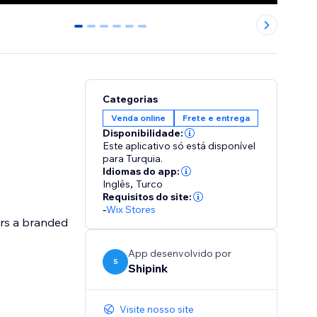
0
1
2
3
4
5
Categorias
Venda online
Frete e entrega
Disponibilidade:
Este aplicativo só está disponível
para Turquia.
Idiomas do app:
Inglês
,
Turco
Requisitos do site:
-
Wix Stores
ers a branded
App desenvolvido por
S
Shipink
Visite nosso site