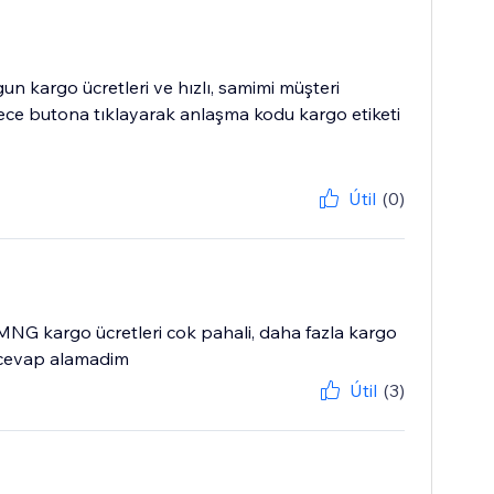
n kargo ücretleri ve hızlı, samimi müşteri
adece butona tıklayarak anlaşma kodu kargo etiketi
Útil
(0)
NG kargo ücretleri cok pahali, daha fazla kargo
e cevap alamadim
Útil
(3)