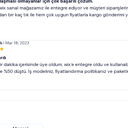
aşması olmayanlar için çok başarılı çözüm.
 wix sanal mağazamız ile entegre ediyor ve müşteri siparişler
n bir kaç tık ile hem çok uygun fiyatlarla kargo gönderimi y
rk
/ Mar 18, 2023
ılı
r dakika içerisinde üye oldum, wix'e entegre oldu ve kullanab
 %50 düştü. İş modeliniz, fiyatlandırma politikanız ve paketleri