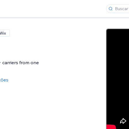
 Wix
 carriers from one
ções