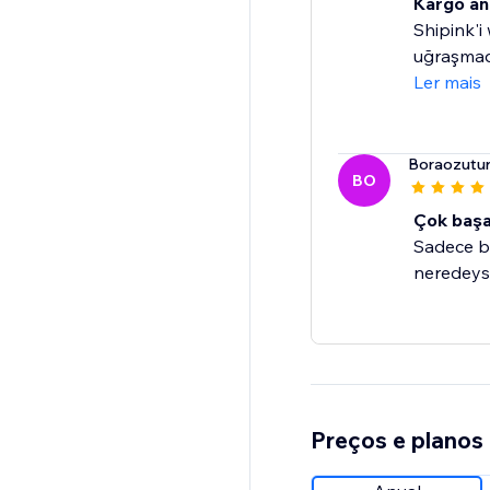
Kargo anl
Shipink'i
uğraşmada
Ler mais
Boraozutu
BO
Çok başar
Sadece bi
neredeyse
Preços e planos