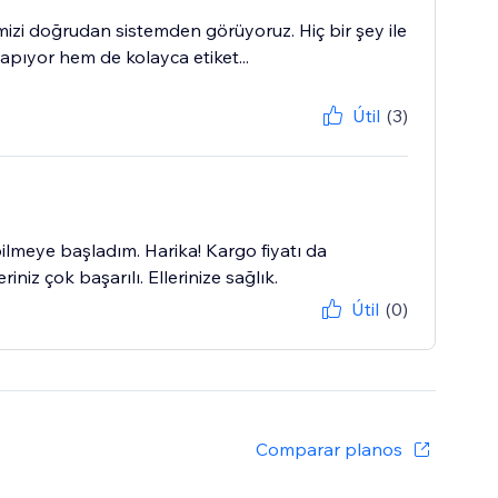
imizi doğrudan sistemden görüyoruz. Hiç bir şey ile
apıyor hem de kolayca etiket...
Útil
(3)
ilmeye başladım. Harika! Kargo fiyatı da
niz çok başarılı. Ellerinize sağlık.
Útil
(0)
Comparar planos