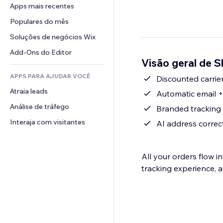
Conversão
Soluções de armazenamento
Apps mais recentes
PDF
Efeitos de imagem
Chat
Dropshipping
Compartilhamento de arquivos
Populares do mês
Botões e menus
Comentários
Preços e assinaturas
Notícias
Banners e selos
Soluções de negócios Wix
Telefone
Financiamento coletivo
Serviços de conteúdo
Calculadoras
Comunidade
Add-Ons do Editor
Alimentos e bebidas
Visão geral de S
Efeitos de texto
Busca
Avaliações e depoimentos
APPS PARA AJUDAR VOCÊ
Previsão do tempo
Discounted carrie
CRM
Atraia leads
Tabelas e gráficos
Automatic email +
Análise de tráfego
Branded tracking 
Interaja com visitantes
AI address correc
All your orders flow i
tracking experience, 