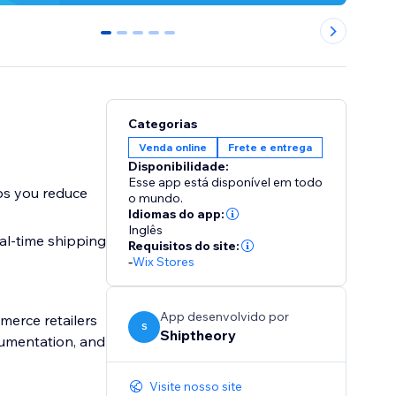
0
1
2
3
4
Categorias
Venda online
Frete e entrega
Disponibilidade:
Esse app está disponível em todo
lps you reduce
o mundo.
Idiomas do app:
Inglês
al-time shipping
Requisitos do site:
-
Wix Stores
App desenvolvido por
erce retailers
S
Shiptheory
cumentation, and
Visite nosso site