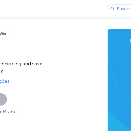
 Wix
 shipping and save
ey
ações
 14 dia(s)