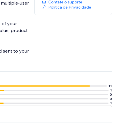
Contate o suporte
 multiple-user
Política de Privacidade
 of your
alue, product
d sent to your
11
1
0
0
1