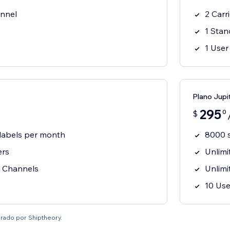
nnel
2 Carr
1 Sta
1 User
Plano Jupi
295
0
$
labels per month
8000 s
ers
Unlimi
s Channels
Unlimi
10 Use
rado por Shiptheory.