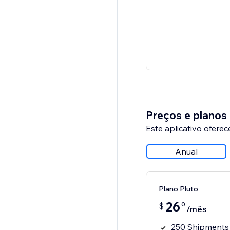
Preços e planos
Este aplicativo oferec
Anual
Plano Pluto
26
0
$
/mês
250 Shipments