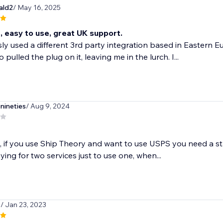
ald2
/ May 16, 2025
, easy to use, great UK support.
sly used a different 3rd party integration based in Eastern
 pulled the plug on it, leaving me in the lurch. I...
ineties
/ Aug 9, 2024
, if you use Ship Theory and want to use USPS you need a s
ying for two services just to use one, when...
s
/ Jan 23, 2023