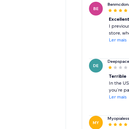
Benmcdon
BE
Excellent
I previou
store, who
Ler mais
Deepspacen
DE
Terrible
In the US
you're pa
Ler mais
Myopiales
MY