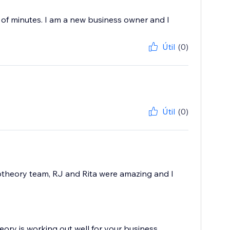
r of minutes. I am a new business owner and I
Útil
(0)
Útil
(0)
iptheory team, RJ and Rita were amazing and I
eory is working out well for your business.