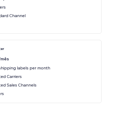
iers
ndard Channel
ter
/mês
hipping labels per month
ted Carriers
ted Sales Channels
rs