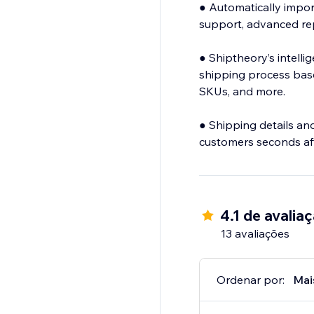
● Automatically import
support, advanced rep
● Shiptheory’s intelli
shipping process base
SKUs, and more.
● Shipping details an
customers seconds aft
4.1 de avalia
13 avaliações
Ordenar por:
Mai