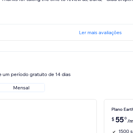
Ler mais avaliações
e um período gratuito de 14 dias
Mensal
Plano Eart
55
0
$
/
1500 