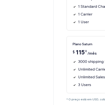
1 Standard Cha
1 Carrier
1 User
Plano Saturn
115
0
$
/mês
3000 shipping 
Unlimited Carri
Unlimited Sale
3 Users
* O preço está em USD, cob