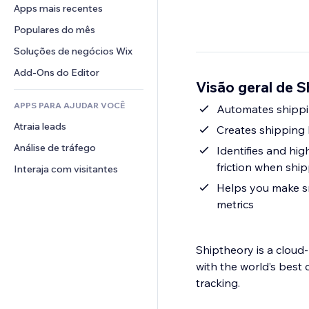
Conversão
Soluções de armazenamento
Apps mais recentes
PDF
Efeitos de imagem
Chat
Dropshipping
Compartilhamento de arquivos
Populares do mês
Botões e menus
Comentários
Preços e assinaturas
Notícias
Banners e selos
Soluções de negócios Wix
Telefone
Financiamento coletivo
Serviços de conteúdo
Calculadoras
Comunidade
Add-Ons do Editor
Alimentos e bebidas
Visão geral de S
Efeitos de texto
Busca
Avaliações e depoimentos
APPS PARA AJUDAR VOCÊ
Previsão do tempo
Automates shippi
CRM
Atraia leads
Tabelas e gráficos
Creates shipping
Análise de tráfego
Identifies and hi
friction when ship
Interaja com visitantes
Helps you make sm
metrics
Shiptheory is a clou
with the world’s best
tracking.