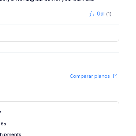
Útil
(1)
Comparar planos
h
mês
shipments