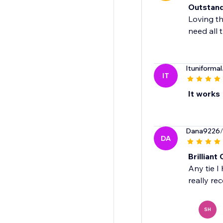
Outstand
Loving th
need all 
Ituniformal
IT
It works
Dana9226
DA
Brillian
Any tie I
really re
SH