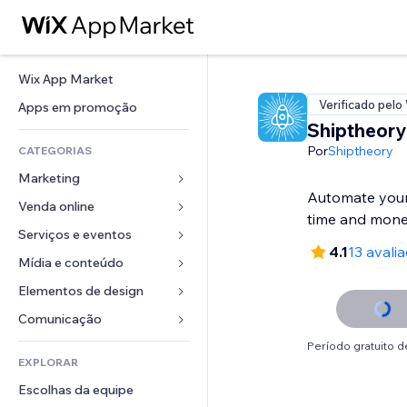
Wix App Market
Verificado pelo
Apps em promoção
Shiptheory
Por
Shiptheory
CATEGORIAS
Marketing
Automate your
Venda online
Anúncios
time and mon
Mobile
Serviços e eventos
Apps para lojas
4.1
13 avali
Análises
Frete e entrega
Mídia e conteúdo
Hotéis
Redes sociais
Botões de venda
Eventos
Elementos de design
Galeria
SEO
Cursos online
Restaurantes
Músicas
Mapas e navegação
Comunicação 
Engajamento
Impressão sob demanda
Imobiliária
Podcasts
Privacidade e segurança
Formulários
Período gratuito de
Listas do site
Contabilidade
EXPLORAR
Meus agendamentos
Fotografia
Relógio
Blog
Email
Cupons e fidelidade
Escolhas da equipe
Vídeo
Templates de página
Enquetes