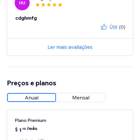
HU
cdghmfg
Útil
(0)
Ler mais avaliações
Preços e planos
Anual
Mensal
Plano Premium
/mês
$
1
19