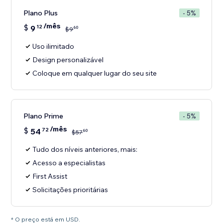
Plano Plus
- 5%
/mês
$
9
12
60
$
9
Uso ilimitado
Design personalizável
Coloque em qualquer lugar do seu site
Plano Prime
- 5%
/mês
$
54
72
60
$
57
Tudo dos níveis anteriores, mais:
Acesso a especialistas
First Assist
Solicitações prioritárias
* O preço está em USD.