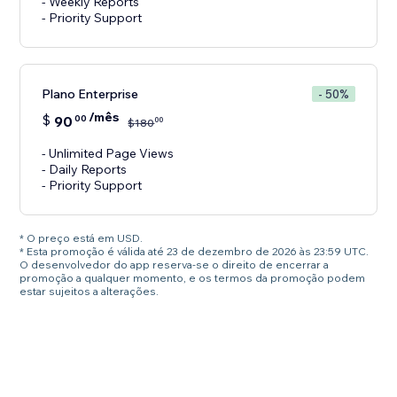
- Weekly Reports
- Priority Support
Plano Enterprise
- 50%
/mês
$
90
00
00
$
180
- Unlimited Page Views
- Daily Reports
- Priority Support
* O preço está em USD.
* Esta promoção é válida até 23 de dezembro de 2026 às 23:59 UTC.
O desenvolvedor do app reserva-se o direito de encerrar a
promoção a qualquer momento, e os termos da promoção podem
estar sujeitos a alterações.