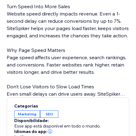
Turn Speed Into More Sales
Website speed directly impacts revenue. Even a 1-
second delay can reduce conversions by up to 7%.
SiteSpiker helps your pages load faster, keeps visitors
engaged, and increases the chances they take action.
Why Page Speed Matters
Page speed affects user experience, search rankings,
and conversions. Faster websites rank higher, retain
visitors longer, and drive better results.
Don’t Lose Visitors to Slow Load Times
Even small delays can drive users away. SiteSpiker
reduces load times, lowers bounce rates, and delivers
Categorias
a seamless experience across all devices.
Marketing
SEO
Disponibilidade:
Start Growing with a Faster Website
Esse app está disponível em todo o mundo.
Improve speed, boost engagement, and grow your
Idiomas do app: