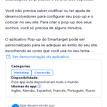
Você não precisa saber codificar ou ter ajuda de
desenvolvedores para configurar seu pop-up e o
colocar no seu site. Para criar o pop-up dos seus
sonhos, você só precisa de alguns minutos.
O aplicativo Pop-up do Smartarget pode ser
personalizado para se adequar ao estilo do seu site,
escolhendo as cores que você usa no seu tema.
Escolha uma imagem relevante para ser exibida com
Ver demonstração do aplicativo
o pop-up para ajudar a chamar mais a atenção dos
Categorias
clientes.
Marketing
Conversão
Disponibilidade:
O Pop-up funciona tanto no desktop quanto nos
Esse app está disponível em todo o mundo.
dispositivos móveis, por isso pode ter a certeza de
Idiomas do app:
que os seus clientes verão em qualquer tipo de
Inglês
,
Alemão
,
Espanhol
,
Francês
,
Português
,
Russo
dispositivo que estiverem usando.
App desenvolvido por