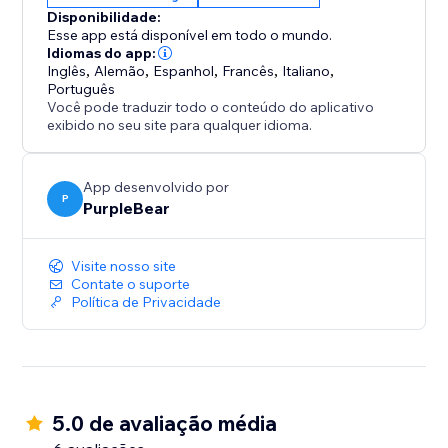
Disponibilidade:
Alinhe com Sua Marca - Ajuste cada movimento e
Esse app está disponível em todo o mundo.
detalhe para combinar com a estética da sua loja.
Idiomas do app:
Inglês
,
Alemão
,
Espanhol
,
Francês
,
Italiano
,
Português
Adicione um toque de sofisticação ao seu site - instale
Você pode traduzir todo o conteúdo do aplicativo
o Rolar Suave hoje e faça com que cada rolagem
exibido no seu site para qualquer idioma.
pareça fácil, moderna e premium.
App desenvolvido por
P
PurpleBear
Visite nosso site
Contate o suporte
Política de Privacidade
5.0 de avaliação média