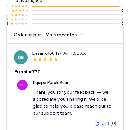
6 avaliações
5
6
4
0
3
0
2
0
1
0
Ordenar por:
Mais recentes
Desarrollo042
/ Jun 18, 2026
DE
Premiun???
Equipe PurpleBear
PU
Thank you for your feedback — we
appreciate you sharing it. We'd be
glad to help you,please reach out to
our support team.
Útil
(0)