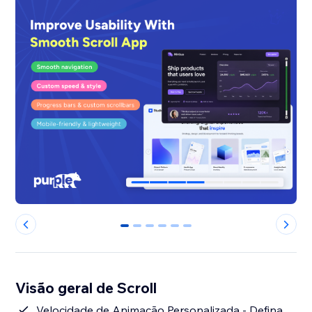
0
1
2
3
4
5
Visão geral de Scroll
Velocidade de Animação Personalizada - Defina