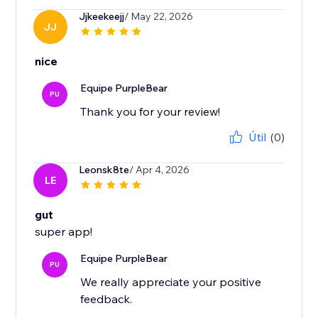
Jjkeekeejj
/ May 22, 2026
JJ
nice
Equipe PurpleBear
PU
Thank you for your review!
Útil
(0)
Leonsk8te
/ Apr 4, 2026
LE
gut
super app!
Equipe PurpleBear
PU
We really appreciate your positive
feedback.