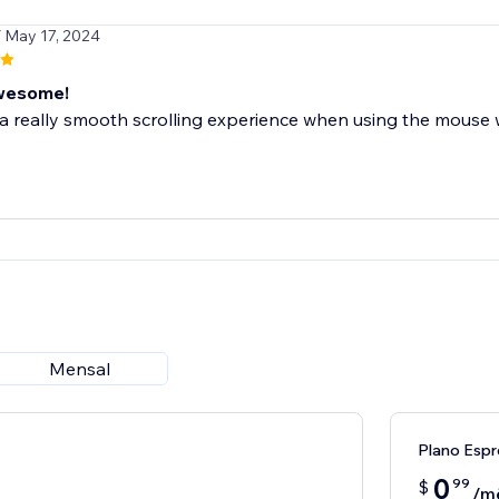
/ May 17, 2024
awesome!
a really smooth scrolling experience when using the mouse w
Mensal
Plano Espr
0
99
$
/m