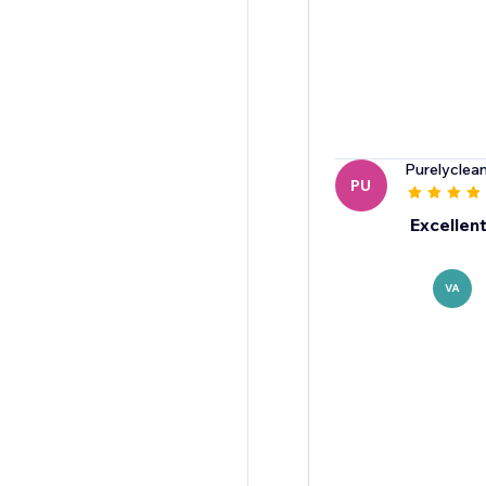
Purelyclea
PU
Excellen
VA