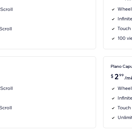
Wheel
Scroll
Infinit
Touch 
croll
100 vi
Plano Cap
2
99
$
/m
Scroll
Wheel
Infinit
croll
Touch 
Unlimi