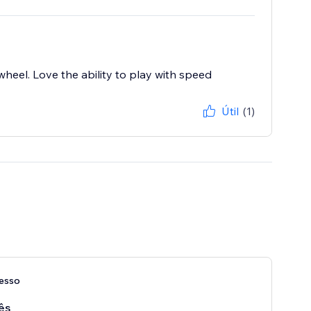
heel. Love the ability to play with speed
Útil
(1)
esso
ês