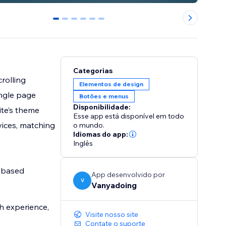
0
1
2
3
4
5
Categorias
rolling
Elementos de design
ingle page
Botões e menus
Disponibilidade:
ite’s theme
Esse app está disponível em todo
vices, matching
o mundo.
Idiomas do app:
Inglês
l-based
App desenvolvido por
V
Vanyadoing
h experience,
Visite nosso site
Contate o suporte