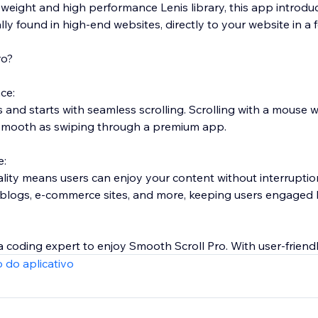
ht-weight and high performance Lenis library, this app introduc
cally found in high-end websites, directly to your website in a f
ro?
nce:
s and starts with seamless scrolling. Scrolling with a mouse w
mooth as swiping through a premium app.
e:
nality means users can enjoy your content without interruption
s, blogs, e-commerce sites, and more, keeping users engaged 
a coding expert to enjoy Smooth Scroll Pro. With user-friend
in minutes.
 do aplicativo
croll Pro?