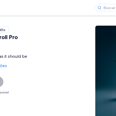
 Wix
oll Pro
as it should be
ções
onível