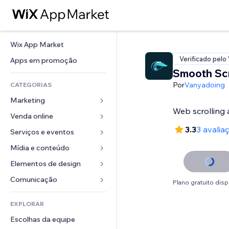
Wix App Market
Verificado pelo
Apps em promoção
Smooth Scr
Por
Vanyadoing
CATEGORIAS
Marketing
Web scrolling 
Venda online
Anúncios
3.3
3 avalia
Mobile
Serviços e eventos
Apps para lojas
Análises
Frete e entrega
Mídia e conteúdo
Hotéis
Redes sociais
Botões de venda
Eventos
Elementos de design
Galeria
SEO
Cursos online
Restaurantes
Músicas
Mapas e navegação
Comunicação 
Plano gratuito disp
Engajamento
Impressão sob demanda
Imobiliária
Podcasts
Privacidade e segurança
Formulários
Listas do site
Contabilidade
EXPLORAR
Meus agendamentos
Fotografia
Relógio
Blog
Email
Cupons e fidelidade
Escolhas da equipe
Vídeo
Templates de página
Enquetes