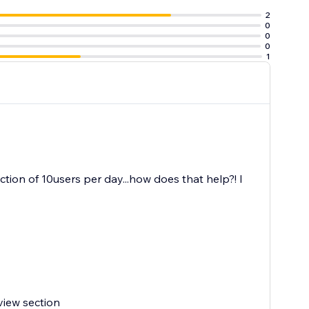
e biggest names
2
0
0
0
1
ction of 10users per day...how does that help?! I
view section