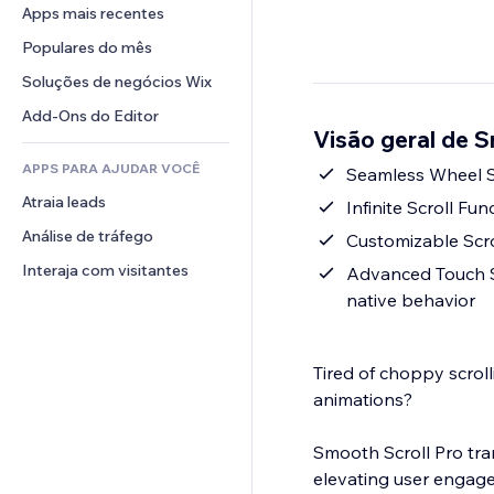
Conversão
Soluções de armazenamento
Apps mais recentes
PDF
Efeitos de imagem
Chat
Dropshipping
Compartilhamento de arquivos
Populares do mês
Botões e menus
Comentários
Preços e assinaturas
Notícias
Banners e selos
Soluções de negócios Wix
Telefone
Financiamento coletivo
Serviços de conteúdo
Calculadoras
Comunidade
Add-Ons do Editor
Alimentos e bebidas
Visão geral de S
Efeitos de texto
Busca
Avaliações e depoimentos
APPS PARA AJUDAR VOCÊ
Previsão do tempo
Seamless Wheel Sc
CRM
Atraia leads
Tabelas e gráficos
Infinite Scroll Fu
Análise de tráfego
Customizable Scrol
Interaja com visitantes
Advanced Touch Sm
native behavior
Tired of choppy scrol
animations?
Smooth Scroll Pro tra
elevating user engage