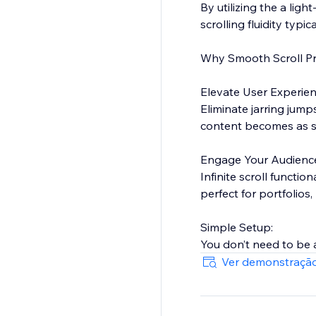
By utilizing the a lig
scrolling fluidity typi
Why Smooth Scroll P
Elevate User Experie
Eliminate jarring jump
content becomes as s
Engage Your Audienc
Infinite scroll functio
perfect for portfolio
Simple Setup:
You don’t need to be 
site can be upgraded 
Ver demonstração
Why Choose Smooth S