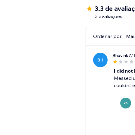
Because your site des
3.3 de avalia
on the web. Add app to
3 avaliações
Ordenar por:
Mai
Bhavink7
/
BH
I did not l
Messed up
couldnt e
VA