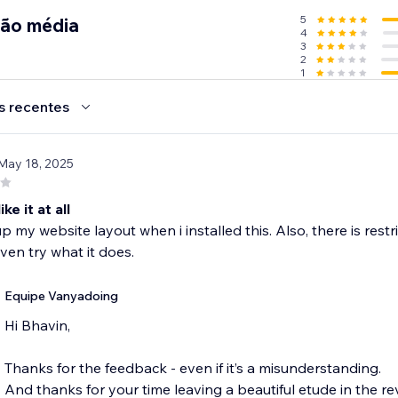
erves the same smooth, responsive scrolling enjoyed by th
5
ção média
4
 your site today and try it yourself.
3
2
1
s recentes
 May 18, 2025
ike it at all
 my website layout when i installed this. Also, there is restri
ven try what it does.
Equipe Vanyadoing
Hi Bhavin,
Thanks for the feedback - even if it’s a misunderstanding.
And thanks for your time leaving a beautiful etude in the re