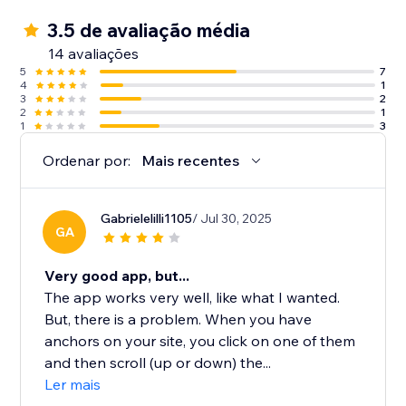
3.5 de avaliação média
14 avaliações
5
7
4
1
3
2
2
1
1
3
Ordenar por:
Mais recentes
Gabrielelilli1105
/ Jul 30, 2025
GA
Very good app, but...
The app works very well, like what I wanted.
But, there is a problem. When you have
anchors on your site, you click on one of them
and then scroll (up or down) the...
Ler mais