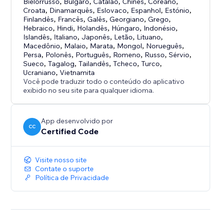
Bielorrusso
,
Búlgaro
,
Catalão
,
Chinês
,
Coreano
,
Croata
,
Dinamarquês
,
Eslovaco
,
Espanhol
,
Estónio
,
Finlandês
,
Francês
,
Galês
,
Georgiano
,
Grego
,
Hebraico
,
Hindi
,
Holandês
,
Húngaro
,
Indonésio
,
Islandês
,
Italiano
,
Japonês
,
Letão
,
Lituano
,
Macedônio
,
Malaio
,
Marata
,
Mongol
,
Norueguês
,
Persa
,
Polonês
,
Português
,
Romeno
,
Russo
,
Sérvio
,
Sueco
,
Tagalog
,
Tailandês
,
Tcheco
,
Turco
,
Ucraniano
,
Vietnamita
Você pode traduzir todo o conteúdo do aplicativo
exibido no seu site para qualquer idioma.
App desenvolvido por
CC
Certified Code
Visite nosso site
Contate o suporte
Política de Privacidade