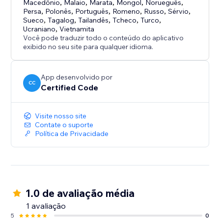
Macedônio
,
Malaio
,
Marata
,
Mongol
,
Norueguês
,
Persa
,
Polonês
,
Português
,
Romeno
,
Russo
,
Sérvio
,
Sueco
,
Tagalog
,
Tailandês
,
Tcheco
,
Turco
,
Ucraniano
,
Vietnamita
Você pode traduzir todo o conteúdo do aplicativo
exibido no seu site para qualquer idioma.
App desenvolvido por
CC
Certified Code
Visite nosso site
Contate o suporte
Política de Privacidade
1.0 de avaliação média
1 avaliação
5
0