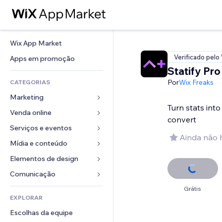
Wix App Market
Verificado pelo
Apps em promoção
Statify Pro
Por
Wix Freaks
CATEGORIAS
Marketing
Turn stats into
Venda online
Anúncios
convert
Mobile
Serviços e eventos
Apps para lojas
Ainda não 
Análises
Frete e entrega
Mídia e conteúdo
Hotéis
Redes sociais
Botões de venda
Eventos
Elementos de design
Galeria
SEO
Cursos online
Restaurantes
Músicas
Mapas e navegação
Comunicação 
Engajamento
Impressão sob demanda
Imobiliária
Podcasts
Privacidade e segurança
Formulários
Grátis
Listas do site
Contabilidade
EXPLORAR
Meus agendamentos
Fotografia
Relógio
Blog
Email
Cupons e fidelidade
Escolhas da equipe
Vídeo
Templates de página
Enquetes