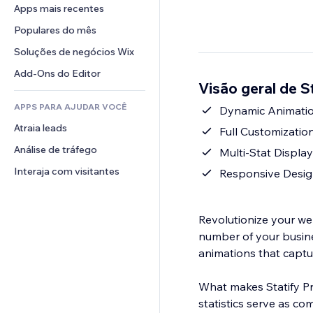
Conversão
Soluções de armazenamento
Apps mais recentes
PDF
Efeitos de imagem
Chat
Dropshipping
Compartilhamento de arquivos
Populares do mês
Botões e menus
Comentários
Preços e assinaturas
Notícias
Banners e selos
Soluções de negócios Wix
Telefone
Financiamento coletivo
Serviços de conteúdo
Calculadoras
Comunidade
Add-Ons do Editor
Alimentos e bebidas
Visão geral de S
Efeitos de texto
Busca
Avaliações e depoimentos
APPS PARA AJUDAR VOCÊ
Previsão do tempo
Dynamic Animation
CRM
Atraia leads
Tabelas e gráficos
Full Customizatio
Análise de tráfego
Multi-Stat Display
Interaja com visitantes
Responsive Design
Revolutionize your web
number of your busine
animations that captur
What makes Statify Pro
statistics serve as com