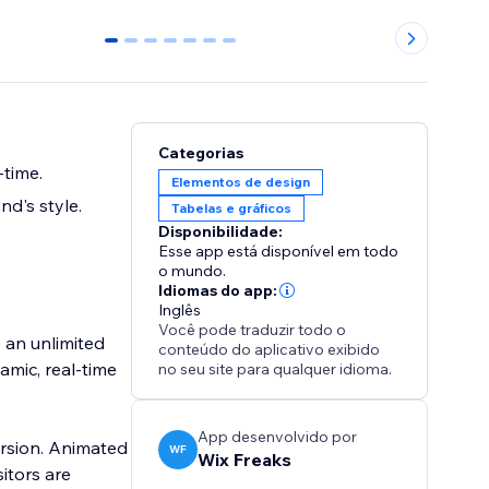
0
1
2
3
4
5
6
Categorias
-time.
Elementos de design
d's style.
Tabelas e gráficos
Disponibilidade:
Esse app está disponível em todo
o mundo.
Idiomas do app:
Inglês
Você pode traduzir todo o
e an unlimited
conteúdo do aplicativo exibido
amic, real-time
no seu site para qualquer idioma.
App desenvolvido por
version. Animated
WF
Wix Freaks
sitors are