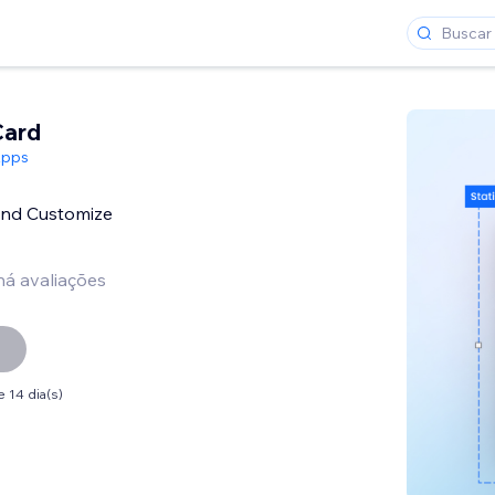
Card
Apps
and Customize
há avaliações
 14 dia(s)