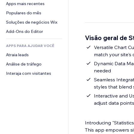
Conversão
Soluções de armazenamento
Apps mais recentes
PDF
Efeitos de imagem
Chat
Dropshipping
Compartilhamento de arquivos
Populares do mês
Botões e menus
Comentários
Preços e assinaturas
Notícias
Banners e selos
Soluções de negócios Wix
Telefone
Financiamento coletivo
Serviços de conteúdo
Calculadoras
Comunidade
Add-Ons do Editor
Alimentos e bebidas
Visão geral de S
Efeitos de texto
Busca
Avaliações e depoimentos
APPS PARA AJUDAR VOCÊ
Previsão do tempo
Versatile Chart Cu
CRM
match your site's 
Atraia leads
Tabelas e gráficos
Dynamic Data Mana
Análise de tráfego
needed
Interaja com visitantes
Seamless Integrat
styles that blend 
Interactive and Us
adjust data points
Introducing "Statistic
This app empowers sit