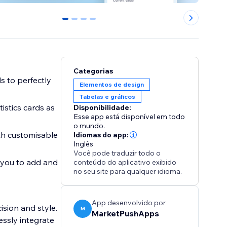
0
1
2
3
Categorias
ds to perfectly
Elementos de design
Tabelas e gráficos
stics cards as
Disponibilidade:
Esse app está disponível em todo
o mundo.
ith customisable
Idiomas do app:
Inglês
Você pode traduzir todo o
s you to add and
conteúdo do aplicativo exibido
no seu site para qualquer idioma.
App desenvolvido por
ision and style.
M
MarketPushApps
essly integrate