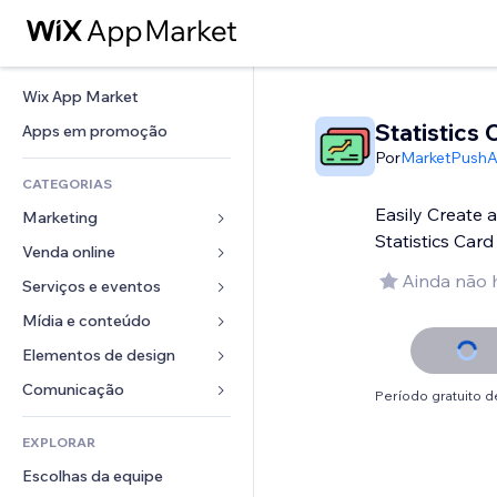
Wix App Market
Statistics 
Apps em promoção
Por
MarketPush
CATEGORIAS
Easily Create 
Marketing
Statistics Card
Venda online
Anúncios
Ainda não 
Mobile
Serviços e eventos
Apps para lojas
Análises
Frete e entrega
Mídia e conteúdo
Hotéis
Redes sociais
Botões de venda
Eventos
Elementos de design
Galeria
SEO
Cursos online
Restaurantes
Músicas
Mapas e navegação
Comunicação 
Período gratuito de
Engajamento
Impressão sob demanda
Imobiliária
Podcasts
Privacidade e segurança
Formulários
Listas do site
Contabilidade
EXPLORAR
Meus agendamentos
Fotografia
Relógio
Blog
Email
Cupons e fidelidade
Escolhas da equipe
Vídeo
Templates de página
Enquetes