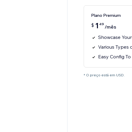
Plano Premium
1
49
$
/mês
Showcase Your 
Various Types o
Easy Config To 
* O preço está em USD.