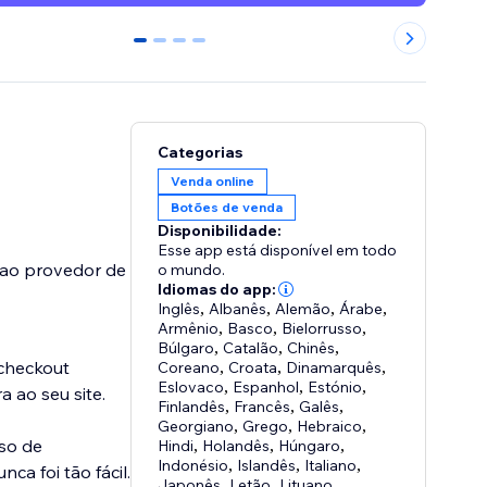
0
1
2
3
Categorias
Venda online
Botões de venda
Disponibilidade:
Esse app está disponível em todo
 ao provedor de
o mundo.
Idiomas do app:
Inglês
,
Albanês
,
Alemão
,
Árabe
,
Armênio
,
Basco
,
Bielorrusso
,
Búlgaro
,
Catalão
,
Chinês
,
checkout
Coreano
,
Croata
,
Dinamarquês
,
Eslovaco
,
Espanhol
,
Estónio
,
 ao seu site.
Finlandês
,
Francês
,
Galês
,
Georgiano
,
Grego
,
Hebraico
,
sso de
Hindi
,
Holandês
,
Húngaro
,
Indonésio
,
Islandês
,
Italiano
,
a foi tão fácil.
Japonês
,
Letão
,
Lituano
,