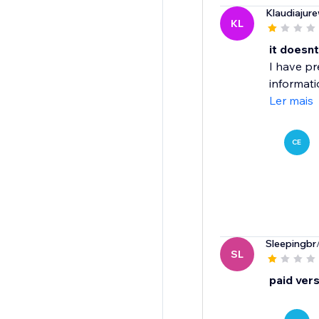
Klaudiajur
KL
it doesn
I have pr
informati
Ler mais
CE
Sleepingbr
SL
paid ver