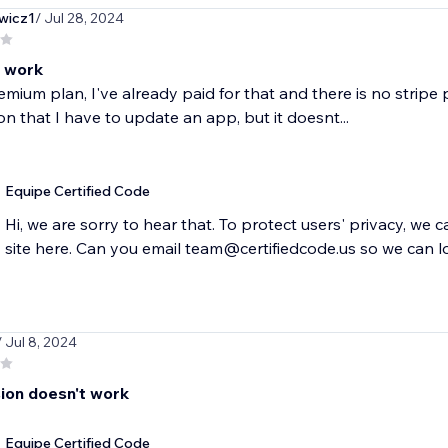
ewicz1
/ Jul 28, 2024
t work
emium plan, I've already paid for that and there is no strip
on that I have to update an app, but it doesnt...
Equipe Certified Code
Hi, we are sorry to hear that. To protect users' privacy, we 
site here. Can you email team@certifiedcode.us so we can l
/ Jul 8, 2024
sion doesn't work
Equipe Certified Code