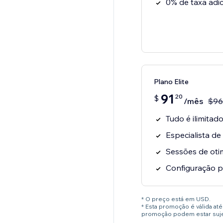
0% de taxa adic
Plano Elite
91
20
$
/mês
$
96
Tudo é ilimitado
Especialista de
Sessões de oti
Configuração p
* O preço está em USD.
* Esta promoção é válida a
promoção podem estar sujei