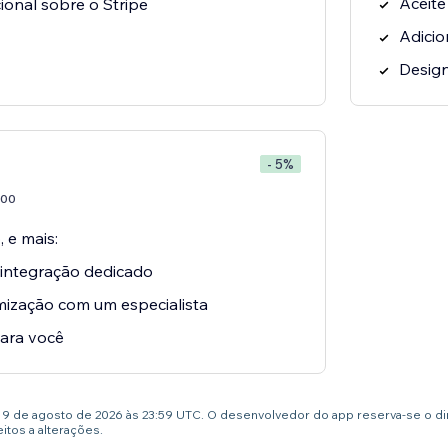
Aceit
ional sobre o Stripe
Adicio
Design
- 5%
00
, e mais:
 integração dedicado
mização com um especialista
ara você
té 9 de agosto de 2026 às 23:59 UTC. O desenvolvedor do app reserva-se o d
tos a alterações.