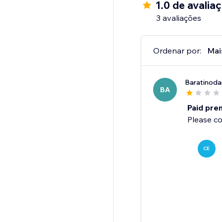
1.0 de avalia
3 avaliações
Ordenar por:
Mai
Baratinoda
BA
Paid pre
Please c
CE