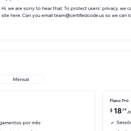
Hi, we are sorry to hear that. To protect users' privacy, we 
site here. Can you email team@certifiedcode.us so we can l
Mensal
Plano Pró
18
24
$
/
Sessõe
agamentos por mês