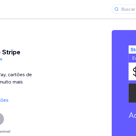
 Stripe
de
ay, cartões de
uito mais
ções
onível