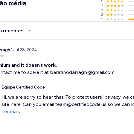
5
ção média
4
3
2
1
s recentes
rragh
/ Jul 28, 2024
mium and it doesn't work.
ontact me to solve it at baratinodarragh@gmail.com
Equipe Certified Code
Hi, we are sorry to hear that. To protect users' privacy, we 
site here. Can you email team@certifiedcode.us so we can loo
Ler mais