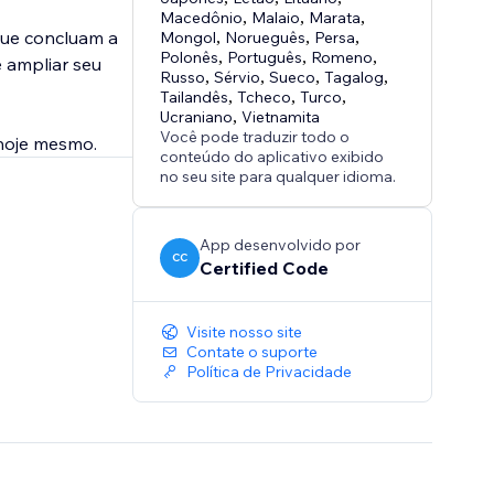
Macedônio
,
Malaio
,
Marata
,
que concluam a
Mongol
,
Norueguês
,
Persa
,
Polonês
,
Português
,
Romeno
,
 ampliar seu
Russo
,
Sérvio
,
Sueco
,
Tagalog
,
Tailandês
,
Tcheco
,
Turco
,
Ucraniano
,
Vietnamita
Você pode traduzir todo o
 hoje mesmo.
conteúdo do aplicativo exibido
no seu site para qualquer idioma.
App desenvolvido por
CC
Certified Code
Visite nosso site
Contate o suporte
Política de Privacidade