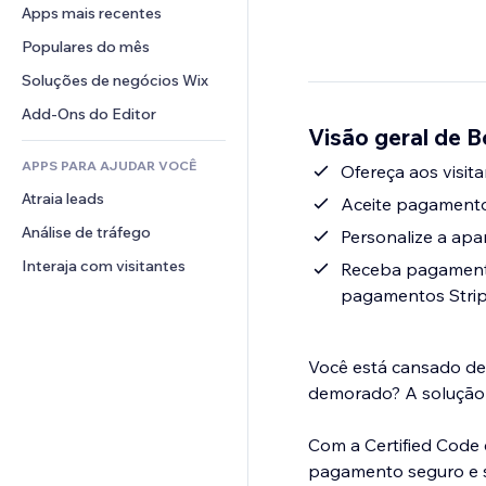
Conversão
Soluções de armazenamento
Apps mais recentes
PDF
Efeitos de imagem
Chat
Dropshipping
Compartilhamento de arquivos
Populares do mês
Botões e menus
Comentários
Preços e assinaturas
Notícias
Banners e selos
Soluções de negócios Wix
Telefone
Financiamento coletivo
Serviços de conteúdo
Calculadoras
Comunidade
Add-Ons do Editor
Alimentos e bebidas
Visão geral de 
Efeitos de texto
Busca
Avaliações e depoimentos
APPS PARA AJUDAR VOCÊ
Previsão do tempo
Ofereça aos visit
CRM
Atraia leads
Tabelas e gráficos
Aceite pagamentos
Análise de tráfego
Personalize a apa
Interaja com visitantes
Receba pagamento
pagamentos Stri
Você está cansado de
demorado? A solução é
Com a Certified Code 
pagamento seguro e se