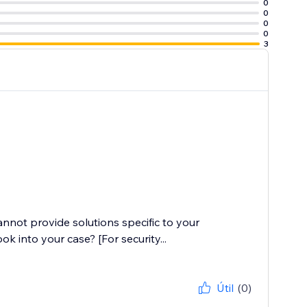
0
0
0
0
3
cannot provide solutions specific to your
k into your case? [For security...
Útil
(0)