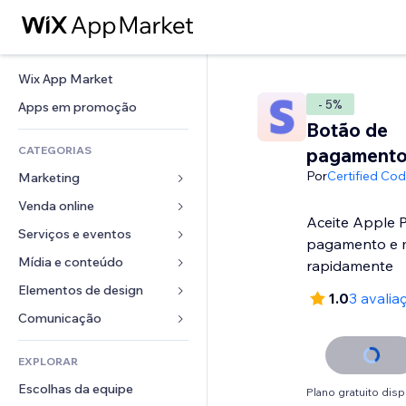
Wix App Market
- 5%
Apps em promoção
Botão de
CATEGORIAS
pagamento
Por
Certified Co
Marketing
Venda online
Anúncios
Aceite Apple P
Mobile
Serviços e eventos
Apps para lojas
pagamento e m
Análises
Frete e entrega
Mídia e conteúdo
Hotéis
rapidamente
Redes sociais
Botões de venda
Eventos
Elementos de design
Galeria
1.0
3 avalia
SEO
Cursos online
Restaurantes
Músicas
Mapas e navegação
Comunicação 
Engajamento
Impressão sob demanda
Imobiliária
Podcasts
Privacidade e segurança
Formulários
Listas do site
Contabilidade
EXPLORAR
Meus agendamentos
Fotografia
Relógio
Blog
Email
Cupons e fidelidade
Escolhas da equipe
Vídeo
Plano gratuito disp
Templates de página
Enquetes