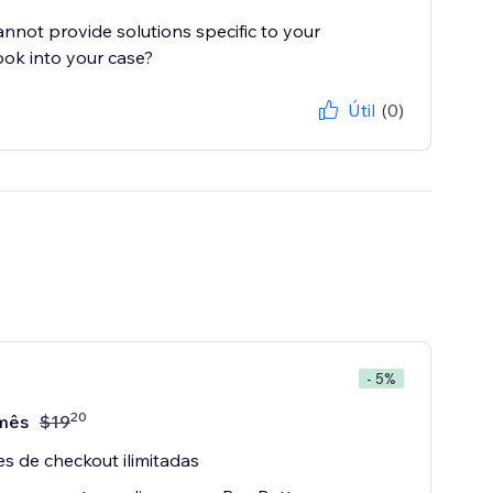
cannot provide solutions specific to your
ook into your case?
Útil
(0)
- 5%
20
mês
$
19
s de checkout ilimitadas