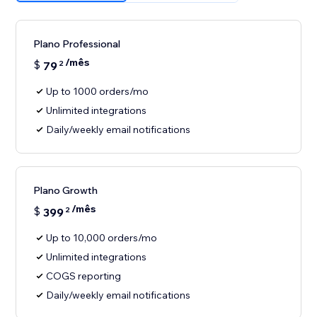
Plano Professional
/mês
$
79
2
Up to 1000 orders/mo
Unlimited integrations
Daily/weekly email notifications
Plano Growth
/mês
$
399
2
Up to 10,000 orders/mo
Unlimited integrations
COGS reporting
Daily/weekly email notifications