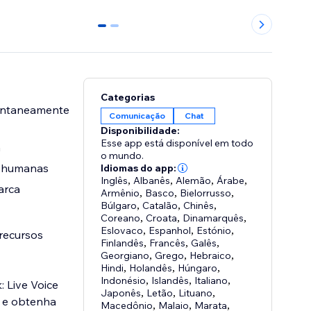
0
1
Categorias
tantaneamente
Comunicação
Chat
Disponibilidade:
Esse app está disponível em todo
a
o mundo.
s humanas
Idiomas do app:
Inglês
,
Albanês
,
Alemão
,
Árabe
,
arca
Armênio
,
Basco
,
Bielorrusso
,
Búlgaro
,
Catalão
,
Chinês
,
Coreano
,
Croata
,
Dinamarquês
,
Eslovaco
,
Espanhol
,
Estónio
,
 recursos
Finlandês
,
Francês
,
Galês
,
Georgiano
,
Grego
,
Hebraico
,
Hindi
,
Holandês
,
Húngaro
,
Indonésio
,
Islandês
,
Italiano
,
: Live Voice
Japonês
,
Letão
,
Lituano
,
s e obtenha
Macedônio
,
Malaio
,
Marata
,