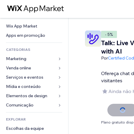
Wix App Market
- 5%
Apps em promoção
Talk: Live 
CATEGORIAS
with AI
Por
Certified Co
Marketing
Venda online
Anúncios
Ofereça chat 
Mobile
Serviços e eventos
Apps para lojas
visitantes
Análises
Frete e entrega
Mídia e conteúdo
Hotéis
Ainda não 
Redes sociais
Botões de venda
Eventos
Elementos de design
Galeria
SEO
Cursos online
Restaurantes
Músicas
Mapas e navegação
Comunicação 
Engajamento
Impressão sob demanda
Imobiliária
Podcasts
Privacidade e segurança
Formulários
Listas do site
Contabilidade
EXPLORAR
Meus agendamentos
Fotografia
Relógio
Blog
Plano gratuito disp
Email
Cupons e fidelidade
Escolhas da equipe
Vídeo
Templates de página
Enquetes