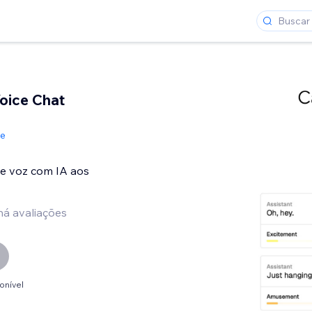
Voice Chat
de
de voz com IA aos
há avaliações
onível