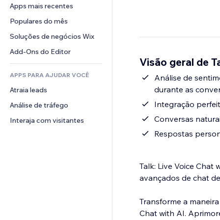
Conversão
Soluções de armazenamento
Apps mais recentes
PDF
Efeitos de imagem
Chat
Dropshipping
Compartilhamento de arquivos
Populares do mês
Botões e menus
Comentários
Preços e assinaturas
Notícias
Banners e selos
Soluções de negócios Wix
Telefone
Financiamento coletivo
Serviços de conteúdo
Calculadoras
Comunidade
Add-Ons do Editor
Alimentos e bebidas
Visão geral de Ta
Efeitos de texto
Busca
Avaliações e depoimentos
APPS PARA AJUDAR VOCÊ
Previsão do tempo
Análise de senti
CRM
durante as conve
Atraia leads
Tabelas e gráficos
Integração perfeit
Análise de tráfego
Conversas naturai
Interaja com visitantes
Respostas persona
Talk: Live Voice Chat 
avançados de chat de 
Transforme a maneira 
Chat with AI. Aprimor