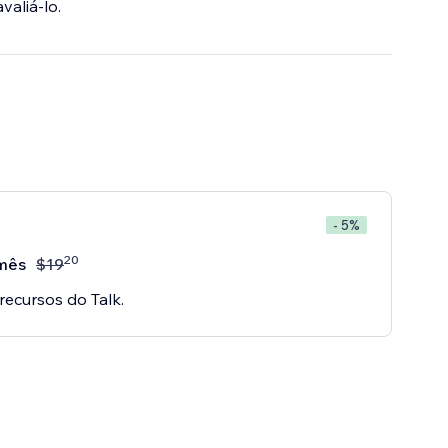
valiá-lo.
- 5%
20
mês
$
19
recursos do Talk.