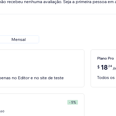
 não recebeu nenhuma avaliação. Seja a primeira pessoa em a
Mensal
Plano Pro
18
24
$
/
Todos os 
penas no Editor e no site de teste
- 5%
60
7