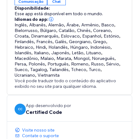
Comunicação
Chat
Disponibilidade:
Esse app está disponível em todo o mundo.
Idiomas do app:
Inglês
,
Albanês
,
Alemão
,
Árabe
,
Armênio
,
Basco
,
Bielorrusso
,
Búlgaro
,
Catalão
,
Chinês
,
Coreano
,
Croata
,
Dinamarquês
,
Eslovaco
,
Espanhol
,
Estónio
,
Finlandês
,
Francês
,
Galês
,
Georgiano
,
Grego
,
Hebraico
,
Hindi
,
Holandês
,
Húngaro
,
Indonésio
,
Islandês
,
Italiano
,
Japonês
,
Letão
,
Lituano
,
Macedônio
,
Malaio
,
Marata
,
Mongol
,
Norueguês
,
Persa
,
Polonês
,
Português
,
Romeno
,
Russo
,
Sérvio
,
Sueco
,
Tagalog
,
Tailandês
,
Tcheco
,
Turco
,
Ucraniano
,
Vietnamita
Você pode traduzir todo o conteúdo do aplicativo
exibido no seu site para qualquer idioma.
App desenvolvido por
CC
Certified Code
Visite nosso site
Contate o suporte