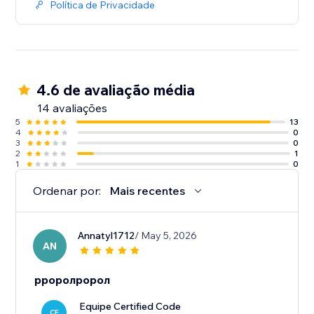
Política de Privacidade
4.6 de avaliação média
14 avaliações
5
13
4
0
3
0
2
1
1
0
Ordenar por:
Mais recentes
Annatyl1712
/ May 5, 2026
AN
рроролророл
Equipe Certified Code
CE